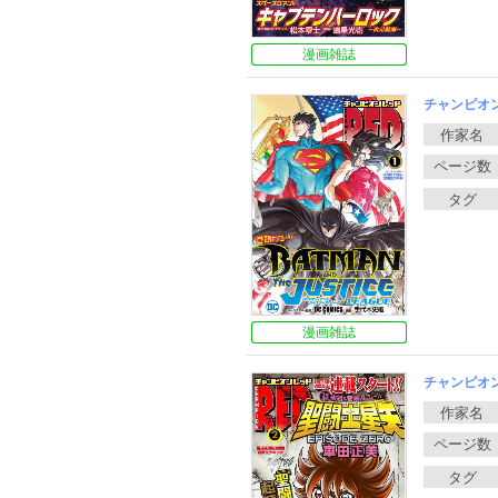
漫画雑誌
チャンピオンR
漫画雑誌
チャンピオンR