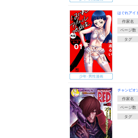
はぐれアイ
少年･男性漫画
チャンピオンR