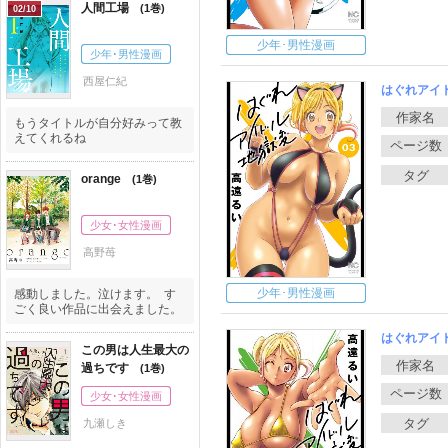
人間工場
1
02/10
少年･男性漫画
少年･男性漫画
西屋仁紀
はぐれアイ
もうタイトルが自分好みって教
えてくれるね
orange
1
少女･女性漫画
高野苺
少年･男性漫画
感動しました。泣けます。 す
ごく良い作品に出会えました。
はぐれアイ
この男は人生最大の
過ちです
1
少女･女性漫画
九瀬しき