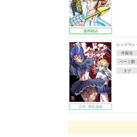
漫画雑誌
レッドマン
少年･男性漫画