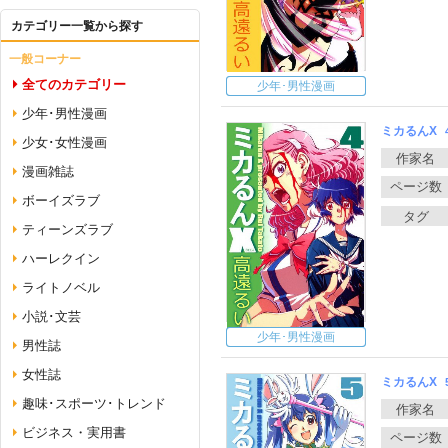
カテゴリー一覧から探す
一般コーナー
全てのカテゴリー
少年･男性漫画
少年･男性漫画
ミカるんX
少女･女性漫画
漫画雑誌
ボーイズラブ
ティーンズラブ
ハーレクイン
ライトノベル
小説･文芸
少年･男性漫画
男性誌
女性誌
ミカるんX
趣味･スポーツ･トレンド
ビジネス・実用書