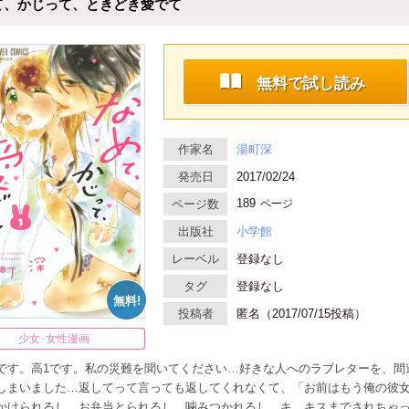
て、かじって、ときどき愛でて
無料で試し読み
湯町深
作家名
発売日
2017/02/24
189
ページ数
ページ
小学館
出版社
登録なし
レーベル
登録なし
タグ
無料!
匿名（
2017/07/15
投稿）
投稿者
少女･女性漫画
です。高1です。私の災難を聞いてください…好きな人へのラブレターを、間
しまいました…返してって言っても返してくれなくて、「お前はもう俺の彼
かけられるし、お弁当とられるし、噛みつかれるし、キ、キスまでされちゃった