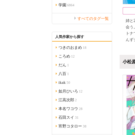
学園
6864
すべてのタグ一覧
姉と
会う
トナ
人気作家から探す
んず
つきのおまめ
18
ころめ
12
小松
だん
1
八百
1
ikak
50
如月ひいろ
12
江高次郎
2
本名ワコウ
28
石田スイ
31
宵野コタロー
38