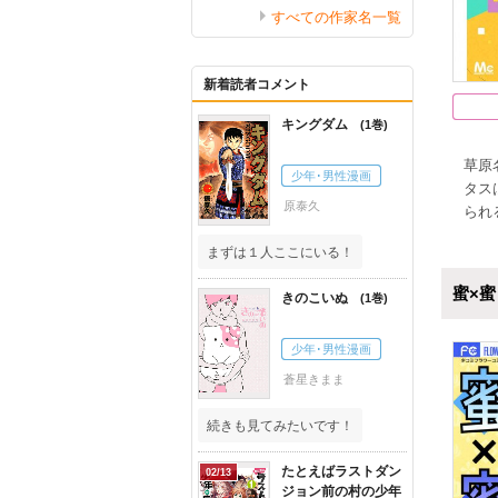
すべての作家名一覧
新着読者コメント
キングダム
1
草原
少年･男性漫画
タス
原泰久
られ
まずは１人ここにいる！
蜜×
きのこいぬ
1
少年･男性漫画
蒼星きまま
続きも見てみたいです！
たとえばラストダン
02/13
ジョン前の村の少年