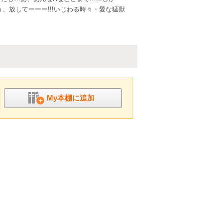
もう、放してーーー!!!いじわる時々・愛な猛獣