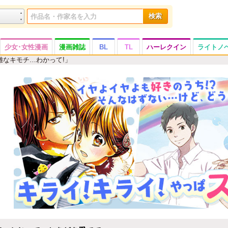
ログイン
少女･女性漫画
漫画雑誌
BL
TL
ハーレクイン
ライトノ
雑なキモチ…わかって!」
ス･実用書
写真集
画集・公式書
ゴシップ誌･経済誌･その他
利用規約
アフィリエイト