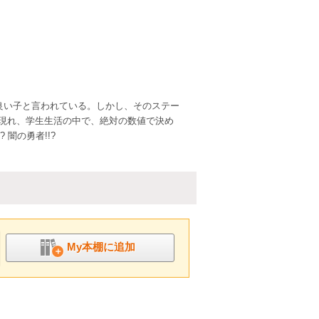
で良い子と言われている。しかし、そのステー
に現れ、学生生活の中で、絶対の数値で決め
闇の勇者!!?