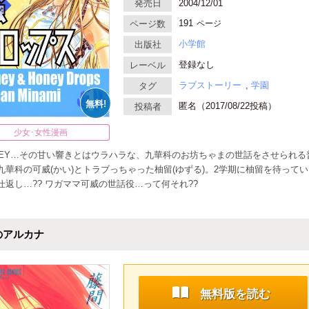
発売日
2004/12/01
191
ページ数
ページ
小学館
出版社
登録なし
レーベル
ラブストーリー
学園
タグ
無料!
匿名（
2017/08/22
投稿）
投稿者
少女･女性漫画
NEY…その甘い響きとはウラハラな、九華科のお坊ちゃまの世話をさせられ
九華科の可威(かい)とトラブっちゃった柚留(ゆずる)。2学期に柚留を待って
仕返し…?? ワガママ可威の世話役…って何それ??
のアルカナ
無料版を読む