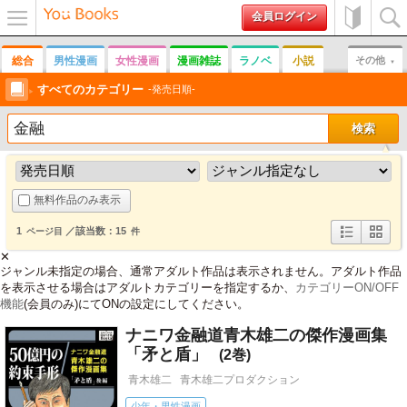
会員ログイン
メニュ
初めて
検索
ー
の方へ
総合
男性漫画
女性漫画
漫画雑誌
ラノベ
小説
その他
男性誌
すべてのカテゴリー
女性誌
趣味
実用書
写真集
その他雑誌
発売日順
無料作品のみ表示
1
／該当数：15
ページ目
件
詳
簡
✕
細
易
ジャンル未指定の場合、通常アダルト作品は表示されません。アダルト作品
表
表
示
示
を表示させる場合はアダルトカテゴリーを指定するか、
カテゴリーON/OFF
機能
(会員のみ)にてONの設定にしてください。
ナニワ金融道青木雄二の傑作漫画集
「矛と盾」
2
青木雄二
青木雄二プロダクション
少年・男性漫画