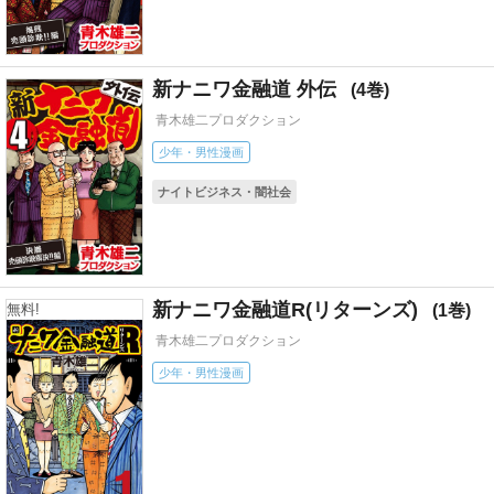
新ナニワ金融道 外伝
4
青木雄二プロダクション
少年・男性漫画
ナイトビジネス・闇社会
新ナニワ金融道R(リターンズ)
1
無料!
青木雄二プロダクション
少年・男性漫画