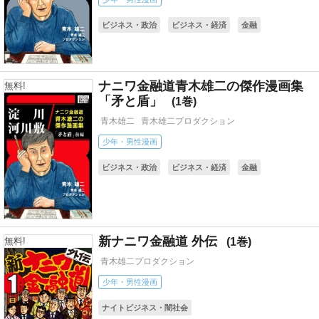
ビジネス・政治
ビジネス・経済
金融
ナニワ金融道青木雄二の傑作漫画集
無料!
「矛と盾」
1
青木雄二
青木雄二プロダクション
少年・男性漫画
ビジネス・政治
ビジネス・経済
金融
新ナニワ金融道 外伝
1
無料!
青木雄二プロダクション
少年・男性漫画
ナイトビジネス・闇社会