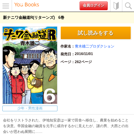
会員ログイン
メニュ
初めて
検索
新ナニワ金融道R(リターンズ)
6
ー
の方へ
試し読みをする
作家名
青木雄二プロダクション
2016/11/01
発売日
ページ
262ページ
少年・男性漫画
会社をリストラされた、伊地知安彦は一家で田舎へ移住し、農業を始めること
を決意。帝国金融の融資を元手に成功するかに見えたが、謎の男、大西との出
会いが思わぬ展開に……