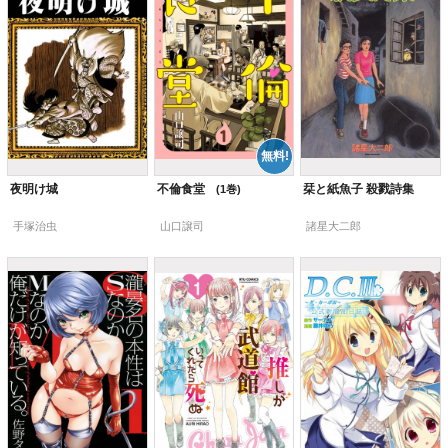
夜明け城
不倫食堂
栞と紙魚子 殺戮詩集
1
手塚治虫
山口譲司
諸星大二郎