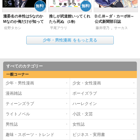
瀧晏名の本性はSなのか
推しが武道館いってくれ
D.C.III～ダ・カーポIII～
Mなのか俺だけが知って
たら死ぬ
公式新聞部日誌
1
いる。
1
佐野タカシ
平尾アウリ
藤井理乃
,
サーカス
少年・男性漫画
をもっと見る
すべてのカテゴリー
一般コーナー
少年・男性漫画
少女・女性漫画
漫画雑誌
ボーイズラブ
ティーンズラブ
ハーレクイン
ライトノベル
小説・文芸
男性誌
女性誌
趣味・スポーツ・トレンド
ビジネス・実用書