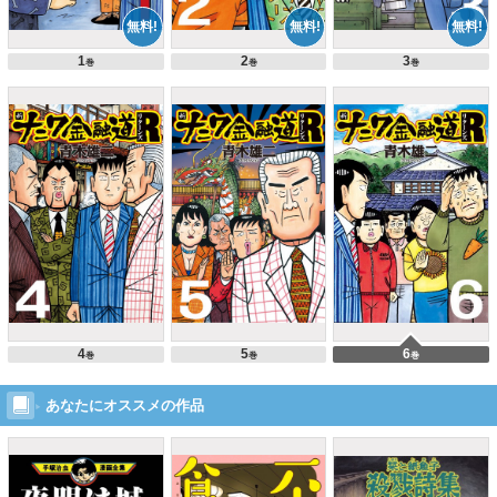
1
2
3
巻
巻
巻
4
5
6
巻
巻
巻
あなたにオススメの作品