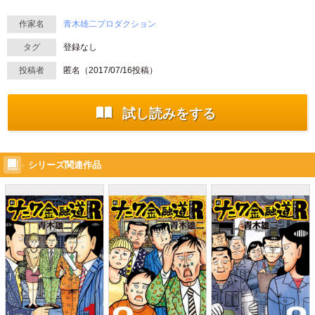
作家名
青木雄二プロダクション
タグ
登録なし
投稿者
匿名（
2017/07/16
投稿）
試し読みをする
シリーズ関連作品