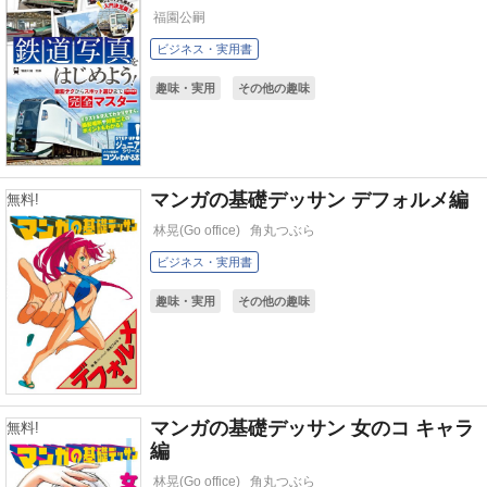
福園公嗣
ビジネス・実用書
趣味・実用
その他の趣味
マンガの基礎デッサン デフォルメ編
無料!
林晃(Go office)
角丸つぶら
ビジネス・実用書
趣味・実用
その他の趣味
マンガの基礎デッサン 女のコ キャラ
無料!
編
林晃(Go office)
角丸つぶら