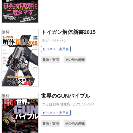
トイガン解体新書2015
無料!
ホビージャパン
ビジネス・実用書
趣味・実用
その他の趣味
世界のGUNバイブル
無料!
つくば戦略研究所
かのよしのり
ビジネス・実用書
趣味・実用
その他の趣味