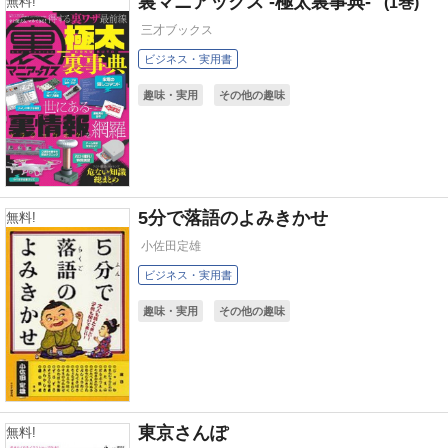
裏マニアックス -極太裏事典-
1
無料!
三才ブックス
ビジネス・実用書
趣味・実用
その他の趣味
5分で落語のよみきかせ
無料!
小佐田定雄
ビジネス・実用書
趣味・実用
その他の趣味
東京さんぽ
無料!