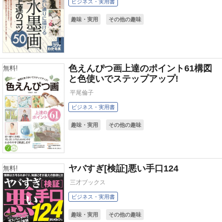
ビジネス・実用書
趣味・実用
その他の趣味
色えんぴつ画上達のポイント61構図
無料!
と色使いでステップアップ!
平尾倫子
ビジネス・実用書
趣味・実用
その他の趣味
ヤバすぎ[検証]悪い手口124
無料!
三才ブックス
ビジネス・実用書
趣味・実用
その他の趣味