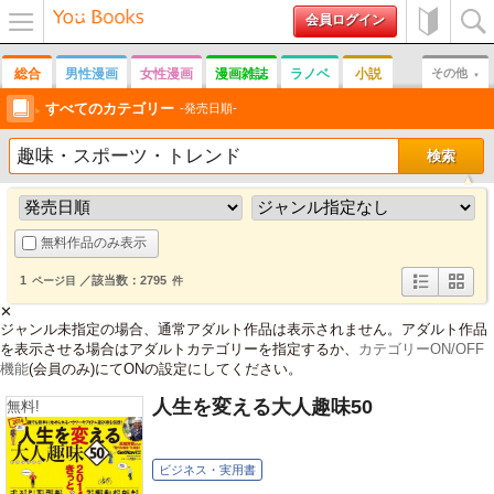
会員ログイン
メニュ
初めて
検索
ー
の方へ
総合
男性漫画
女性漫画
漫画雑誌
ラノベ
小説
その他
男性誌
すべてのカテゴリー
女性誌
趣味
実用書
写真集
その他雑誌
発売日順
無料作品のみ表示
1
／該当数：2795
ページ目
件
詳
簡
✕
細
易
ジャンル未指定の場合、通常アダルト作品は表示されません。アダルト作品
表
表
示
示
を表示させる場合はアダルトカテゴリーを指定するか、
カテゴリーON/OFF
機能
(会員のみ)にてONの設定にしてください。
人生を変える大人趣味50
無料!
ビジネス・実用書