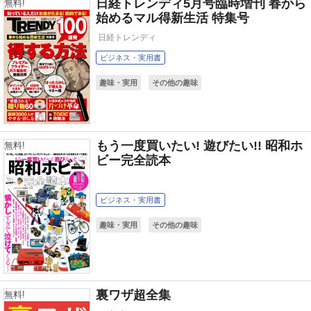
日経トレンディ5月号臨時増刊 春から
無料!
始めるマル得新生活 特集号
日経トレンディ
ビジネス・実用書
趣味・実用
その他の趣味
もう一度買いたい! 遊びたい!! 昭和ホ
無料!
ビー完全読本
ビジネス・実用書
趣味・実用
その他の趣味
裏ワザ超全集
無料!