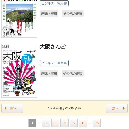
ビジネス・実用書
趣味・実用
その他の趣味
大阪さんぽ
無料!
ビジネス・実用書
趣味・実用
その他の趣味
前へ
次へ
1~36
/2,795
件表示
件中
1
2
3
4
5
6
78