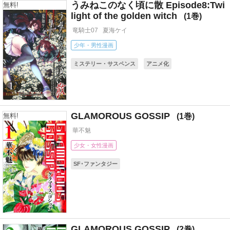
うみねこのなく頃に散 Episode8:Twi
無料!
light of the golden witch
1
竜騎士07
夏海ケイ
少年・男性漫画
ミステリー・サスペンス
アニメ化
コミカライズ(小説・ゲーム)
GLAMOROUS GOSSIP
1
無料!
華不魅
少女・女性漫画
SF･ファンタジー
GLAMOROUS GOSSIP
2