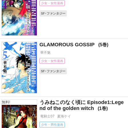
少女・女性漫画
SF･ファンタジー
GLAMOROUS GOSSIP
5
華不魅
少女・女性漫画
SF･ファンタジー
うみねこのなく頃に Episode1:Lege
無料!
nd of the golden witch
1
竜騎士07
夏海ケイ
少年・男性漫画