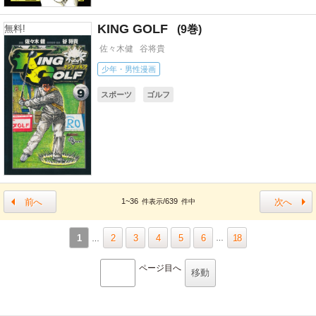
KING GOLF
9
無料!
佐々木健
谷将貴
少年・男性漫画
スポーツ
ゴルフ
前へ
次へ
1~36
/639
件表示
件中
1
2
3
4
5
6
18
ページ目へ