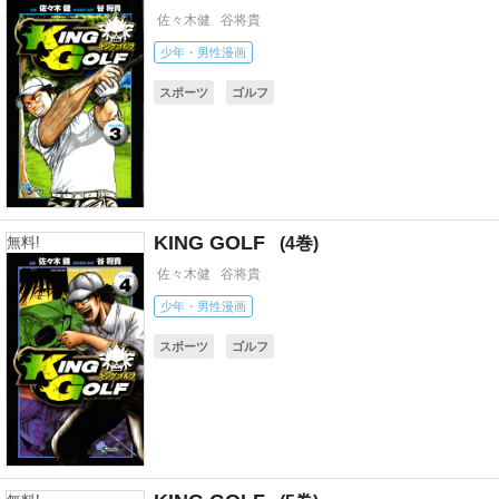
佐々木健
谷将貴
少年・男性漫画
スポーツ
ゴルフ
KING GOLF
4
無料!
佐々木健
谷将貴
少年・男性漫画
スポーツ
ゴルフ