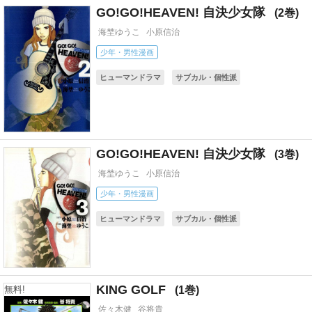
GO!GO!HEAVEN! 自決少女隊
2
海埜ゆうこ
小原信治
少年・男性漫画
ヒューマンドラマ
サブカル・個性派
ドラマ化
GO!GO!HEAVEN! 自決少女隊
3
海埜ゆうこ
小原信治
少年・男性漫画
ヒューマンドラマ
サブカル・個性派
ドラマ化
KING GOLF
1
無料!
佐々木健
谷将貴