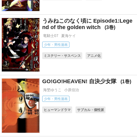
コミカライズ(小説・ゲーム)
うみねこのなく頃に Episode1:Lege
nd of the golden witch
3
竜騎士07
夏海ケイ
少年・男性漫画
ミステリー・サスペンス
アニメ化
コミカライズ(小説・ゲーム)
GO!GO!HEAVEN! 自決少女隊
1
海埜ゆうこ
小原信治
少年・男性漫画
ヒューマンドラマ
サブカル・個性派
ドラマ化