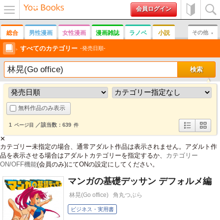
会員ログイン
メニュ
初めて
検索
ー
の方へ
総合
男性漫画
女性漫画
漫画雑誌
ラノベ
小説
その他
男性誌
すべてのカテゴリー
女性誌
趣味
実用書
写真集
その他雑誌
発売日順
無料作品のみ表示
1
／該当数：639
ページ目
件
詳
簡
✕
細
易
カテゴリー未指定の場合、通常アダルト作品は表示されません。アダルト作
表
表
示
示
品を表示させる場合はアダルトカテゴリーを指定するか、
カテゴリー
ON/OFF機能
(会員のみ)にてONの設定にしてください。
マンガの基礎デッサン デフォルメ編
林晃(Go office)
角丸つぶら
ビジネス・実用書