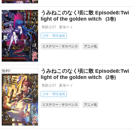
うみねこのなく頃に散 Episode8:Twi
light of the golden witch
3
竜騎士07
夏海ケイ
少年・男性漫画
ミステリー・サスペンス
アニメ化
コミカライズ(小説・ゲーム)
うみねこのなく頃に散 Episode8:Twi
無料!
light of the golden witch
2
竜騎士07
夏海ケイ
少年・男性漫画
ミステリー・サスペンス
アニメ化
コミカライズ(小説・ゲーム)