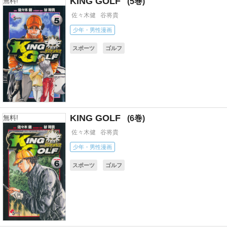
KING GOLF
5
無料!
佐々木健
谷将貴
少年・男性漫画
スポーツ
ゴルフ
KING GOLF
6
無料!
佐々木健
谷将貴
少年・男性漫画
スポーツ
ゴルフ