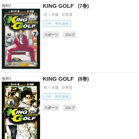
KING GOLF
7
無料!
佐々木健
谷将貴
少年・男性漫画
スポーツ
ゴルフ
KING GOLF
8
無料!
佐々木健
谷将貴
少年・男性漫画
スポーツ
ゴルフ