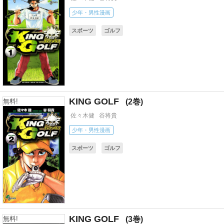
少年・男性漫画
スポーツ
ゴルフ
KING GOLF
2
無料!
佐々木健
谷将貴
少年・男性漫画
スポーツ
ゴルフ
KING GOLF
3
無料!