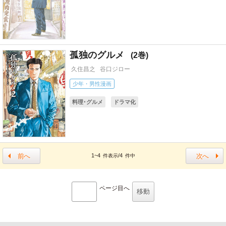
孤独のグルメ
2
久住昌之
谷口ジロー
少年・男性漫画
料理･グルメ
ドラマ化
前へ
次へ
1~4
/4
件表示
件中
ページ目へ