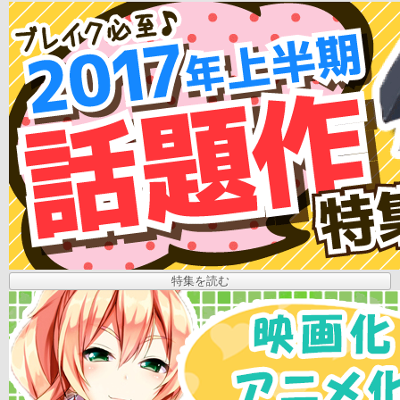
特集を読む