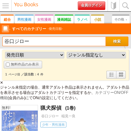
会員ログイン
メニュ
初めて
検索
ー
の方へ
総合
男性漫画
女性漫画
漫画雑誌
ラノベ
小説
その他
男性誌
すべてのカテゴリー
女性誌
趣味
実用書
写真集
その他雑誌
発売日順
無料作品のみ表示
1
／該当数：4
ページ目
件
詳
簡
✕
細
易
ジャンル未指定の場合、通常アダルト作品は表示されません。アダルト作品
表
表
示
示
を表示させる場合はアダルトカテゴリーを指定するか、
カテゴリーON/OFF
機能
(会員のみ)にてONの設定にしてください。
猟犬探偵
1
無料!
谷口ジロー
稲見一良
少年・男性漫画