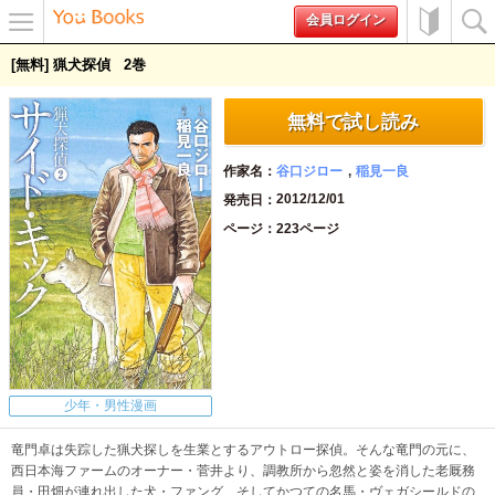
会員ログイン
メニュ
初めて
検索
[無料] 猟犬探偵
2
ー
の方へ
無料で試し読み
作家名
谷口ジロー
稲見一良
2012/12/01
発売日
ページ
223ページ
少年・男性漫画
竜門卓は失踪した猟犬探しを生業とするアウトロー探偵。そんな竜門の元に、
西日本海ファームのオーナー・菅井より、調教所から忽然と姿を消した老厩務
員・田畑が連れ出した犬・ファング、そしてかつての名馬・ヴェガシールドの