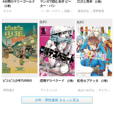
4分間のマリーゴールド
マンガで読む名作 ピー
江川と西本
1
ター・パン
1
キリエ
Ｊ・Ｍ・バリー
,
深森うさ
森高夕次
,
星野泰視
無料!
無料!
ピコピコ少年TURBO
恋情デスペラード
虹色セプテッタ
1
1
押切蓮介
アントンシク
あおいれびん
,
サトウトモ&kai
少年・男性漫画
をもっと見る