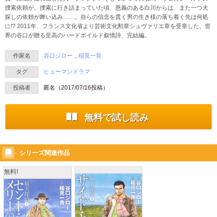
捜索依頼が。捜索に行き詰まっていた頃、恩義のある白川からは、また一つ犬
探しの依頼が舞い込み……。自らの信念を貫く男の生き様の落ち着く先は何処
に!? 2011年、フランス文化省より芸術文化勲章シュヴァリエ章を受章した、世
界の谷口が贈る至高のハードボイルド叙情詩、完結編。
作家名
谷口ジロー
稲見一良
タグ
ヒューマンドラマ
投稿者
匿名（
2017/07/16
投稿）
無料で試し読み
シリーズ関連作品
無料!