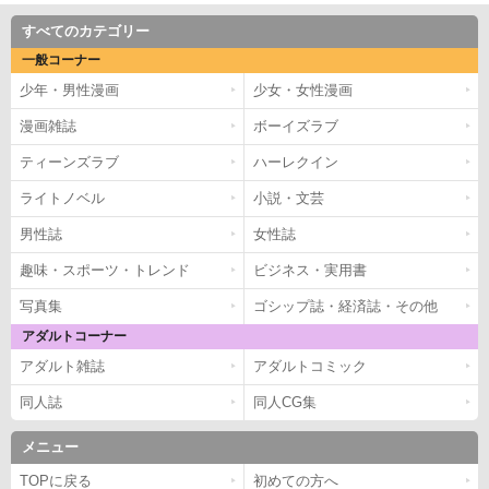
すべてのカテゴリー
一般コーナー
少年・男性漫画
少女・女性漫画
漫画雑誌
ボーイズラブ
ティーンズラブ
ハーレクイン
ライトノベル
小説・文芸
男性誌
女性誌
趣味・スポーツ・トレンド
ビジネス・実用書
写真集
ゴシップ誌・経済誌・その他
アダルトコーナー
アダルト雑誌
アダルトコミック
同人誌
同人CG集
メニュー
TOPに戻る
初めての方へ