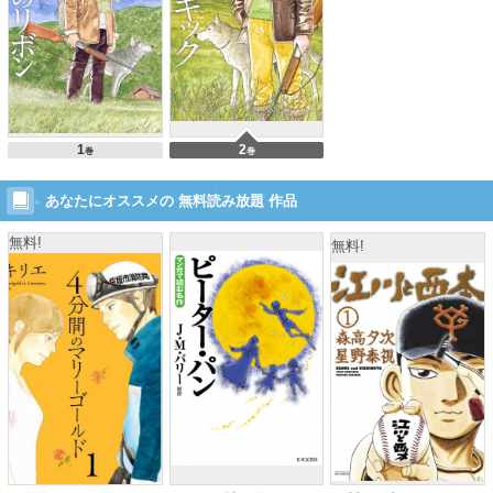
1
2
巻
巻
あなたにオススメの 無料読み放題 作品
無料!
無料!