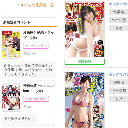
ヤングマガジン
すべての作家名一覧
新着読者コメント
漫画家と秘恋トラッ
01/29
プ
1
ティーンズラブ
駒田ハチ
漫画雑誌
面白かった！改めて漫画家とい
う仕事は凄いんだなぁ〜、と知
ることもできました。
ヤングマガジン
怪物体質～monster-
ism～
2
少女･女性漫画
狂zip
早く続きが見たい！