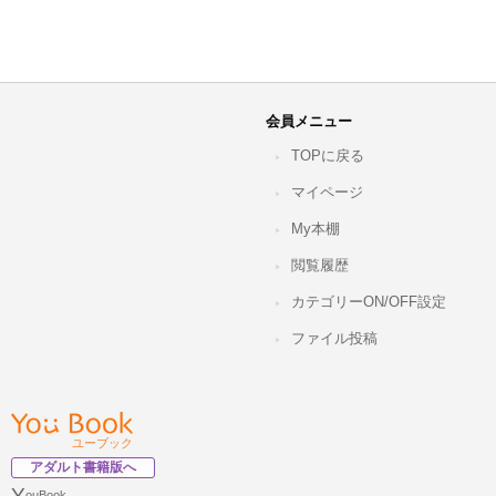
会員メニュー
TOPに戻る
マイページ
My本棚
閲覧履歴
カテゴリーON/OFF設定
ファイル投稿
ユーブック
アダルト書籍版へ
Y
ouBook