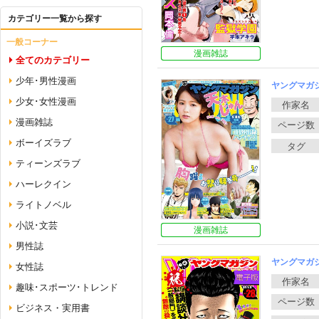
カテゴリー一覧から探す
一般コーナー
漫画雑誌
全てのカテゴリー
少年･男性漫画
ヤングマガジン
少女･女性漫画
漫画雑誌
ボーイズラブ
ティーンズラブ
ハーレクイン
ライトノベル
小説･文芸
漫画雑誌
男性誌
ヤングマガジン
女性誌
趣味･スポーツ･トレンド
ビジネス・実用書