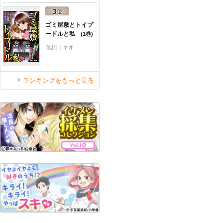
ゴミ屋敷とトイプ
ードルと私
1
池田ユキオ
ランキングをもっと見る