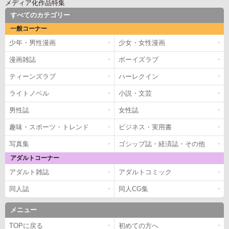
メディア化作品特集
すべてのカテゴリー
一般コーナー
少年・男性漫画
少女・女性漫画
漫画雑誌
ボーイズラブ
ティーンズラブ
ハーレクイン
ライトノベル
小説・文芸
男性誌
女性誌
趣味・スポーツ・トレンド
ビジネス・実用書
写真集
ゴシップ誌・経済誌・その他
アダルトコーナー
アダルト雑誌
アダルトコミック
同人誌
同人CG集
メニュー
TOPに戻る
初めての方へ