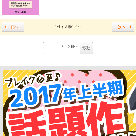
前へ
次へ
1~1
/1
件表示
件中
ページ目へ