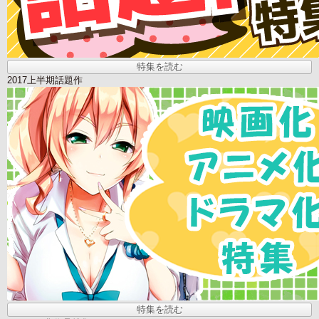
特集を読む
2017上半期話題作
特集を読む