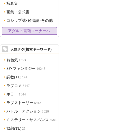
写真集
画集・公式書
ゴシップ誌･経済誌･その他
アダルト書籍コーナーへ
人気タグ(検索キーワード)
お色気
1353
SF･ファンタジー
10245
調教(TL)
144
ラブコメ
3147
ホラー
1344
ラブストーリー
6913
バトル・アクション
8626
ミステリー・サスペンス
2586
奴隷(TL)
25