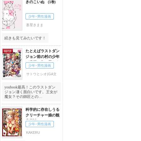
きのこいぬ
1
少年･男性漫画
蒼星きまま
続きも見てみたいです！
たとえばラストダン
02/13
ジョン前の村の少年
が序盤の街で暮らす
少年･男性漫画
ような物語
1
サトウとシオ(GA文
庫/SBクリエイティブ
刊)
,
臥待始
,
和狸ナ
youbook最高！このラストダン
オ
ジョン凄く面白いです。王女が
魔女？その師匠との…
科学的に存在しうる
クリーチャー娘の観
察日誌
1
少年･男性漫画
KAKERU