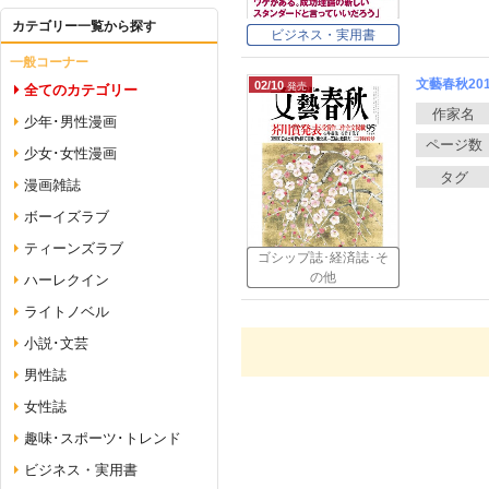
カテゴリー一覧から探す
ビジネス・実用書
一般コーナー
文藝春秋20
02/10
全てのカテゴリー
少年･男性漫画
少女･女性漫画
漫画雑誌
ボーイズラブ
ティーンズラブ
ゴシップ誌･経済誌･そ
の他
ハーレクイン
ライトノベル
小説･文芸
男性誌
女性誌
趣味･スポーツ･トレンド
ビジネス・実用書