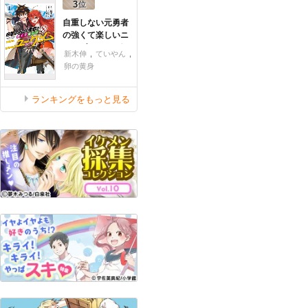
自重しない元勇者
の強くて楽しいニ
ューゲーム
1
新木伸
,
ていやん
,
卵の黄身
ランキングをもっと見る