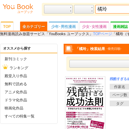
ユーブック
TOP
全カテゴリー
少年･男性漫画
少女･女性漫画
漫画雑誌
無料漫画読み放題サービス「YouBooks ユーブックス」
TOPページ
「橘玲（
女性誌
趣味･スポーツ･トレンド
ビジネス･実用書
写真集
画集
オススメから探す
「橘玲」検索結果
発売日順
新刊コミック
ランキング
殿堂入り作品
残酷すぎる
無料で読める
アニメ化作品
ドラマ化作品
映画化作品
すべての特集一覧