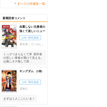
すべての作家名一覧
新着読者コメント
自重しない元勇者の
02/19
強くて楽しいニュー
ゲーム
1
少年･男性漫画
新木伸
,
ていやん
,
卵の黄身
くっそつまらなくて草 原作者
の悲しい青春が透けて見える。
山無しオチ無しで原…
キングダム
1
少年･男性漫画
原泰久
まずは１人ここにいる！