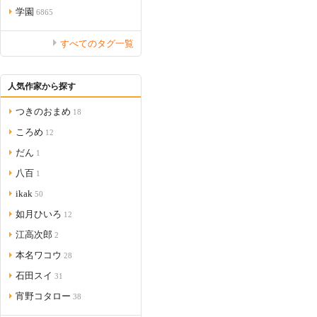
学園
6865
すべてのタグ一覧
人気作家から探す
つきのおまめ
18
ころめ
12
だん
1
八百
1
ikak
50
如月ひいろ
12
江高次郎
2
本名ワコウ
28
石田スイ
31
宵野コタロー
38