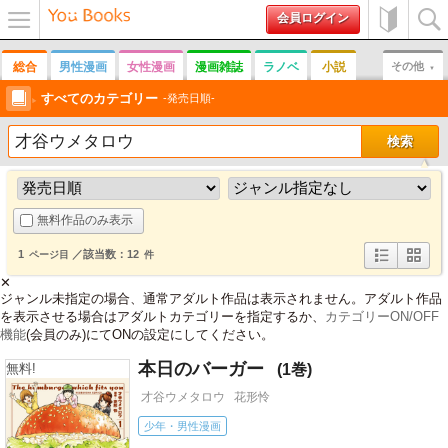
会員ログイン
メニュ
初めて
検索
ー
の方へ
総合
男性漫画
女性漫画
漫画雑誌
ラノベ
小説
その他
男性誌
すべてのカテゴリー
女性誌
趣味
実用書
写真集
その他雑誌
発売日順
無料作品のみ表示
1
／該当数：12
ページ目
件
詳
簡
✕
細
易
ジャンル未指定の場合、通常アダルト作品は表示されません。アダルト作品
表
表
示
示
を表示させる場合はアダルトカテゴリーを指定するか、
カテゴリーON/OFF
機能
(会員のみ)にてONの設定にしてください。
本日のバーガー
1
無料!
才谷ウメタロウ
花形怜
少年・男性漫画