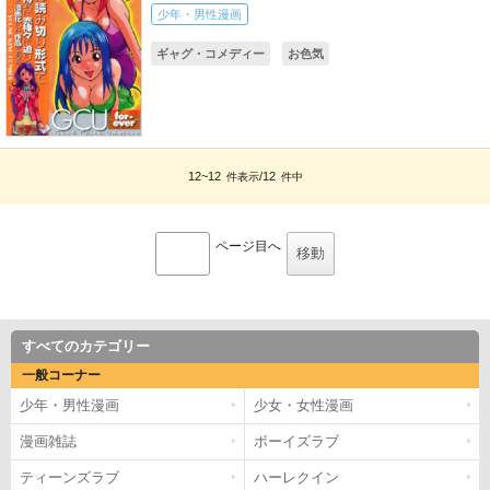
少年・男性漫画
ギャグ・コメディー
お色気
12~12
/12
件表示
件中
ページ目へ
すべてのカテゴリー
一般コーナー
少年・男性漫画
少女・女性漫画
漫画雑誌
ボーイズラブ
ティーンズラブ
ハーレクイン