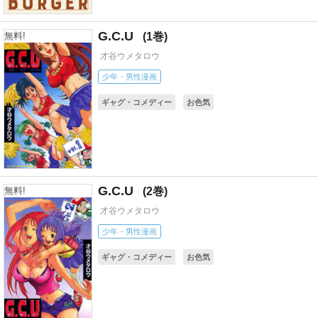
G.C.U
1
無料!
才谷ウメタロウ
少年・男性漫画
ギャグ・コメディー
お色気
G.C.U
2
無料!
才谷ウメタロウ
少年・男性漫画
ギャグ・コメディー
お色気