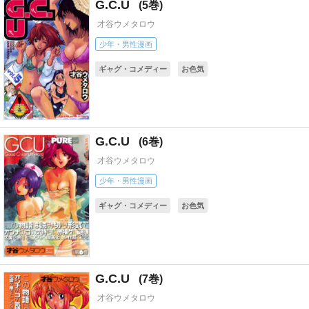
G.C.U
5
才谷ウメタロウ
少年・男性漫画
ギャグ・コメディー
お色気
G.C.U
6
才谷ウメタロウ
少年・男性漫画
ギャグ・コメディー
お色気
G.C.U
7
才谷ウメタロウ