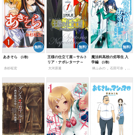
あきそら
王様の仕立て屋～サルト
魔法科高校の劣等生 入
1
リア・ナポレターナ～
学編
1
1
糸杉柾宏
大河原遁
林ふみの
,
石田可奈
,
佐島