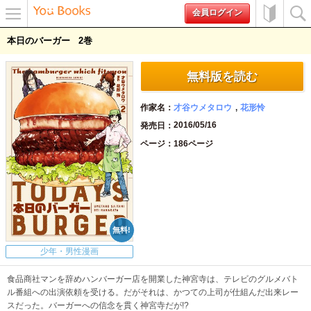
会員ログイン
メニュ
初めて
検索
本日のバーガー
2
ー
の方へ
無料版を読む
作家名
才谷ウメタロウ
花形怜
2016/05/16
発売日
ページ
186ページ
少年・男性漫画
食品商社マンを辞めハンバーガー店を開業した神宮寺は、テレビのグルメバト
ル番組への出演依頼を受ける。だがそれは、かつての上司が仕組んだ出来レー
スだった。バーガーへの信念を貫く神宮寺だが!?