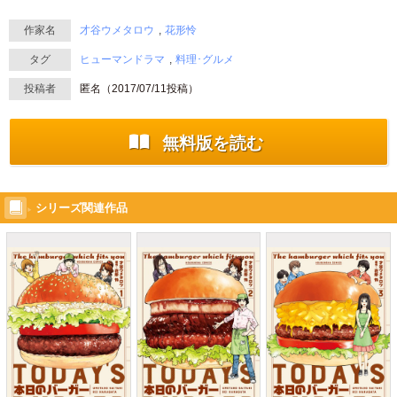
作家名
才谷ウメタロウ
花形怜
タグ
ヒューマンドラマ
料理･グルメ
投稿者
匿名（
2017/07/11
投稿）
無料版を読む
シリーズ関連作品