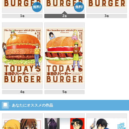
1
2
3
巻
巻
巻
4
5
巻
巻
あなたにオススメの作品