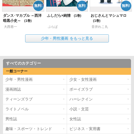
ダンス･マカブル ～西洋
ふしだら×純情
おじさんとマシュマロ
1
暗黒小史～
1
1
大西巷一
ぷらぱ
音井れこ丸
少年・男性漫画
をもっと見る
すべてのカテゴリー
一般コーナー
少年・男性漫画
少女・女性漫画
漫画雑誌
ボーイズラブ
ティーンズラブ
ハーレクイン
ライトノベル
小説・文芸
男性誌
女性誌
趣味・スポーツ・トレンド
ビジネス・実用書