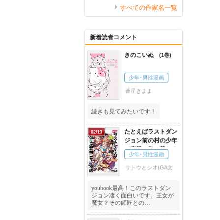
すべての作家名一覧
新着読者コメント
きのこいぬ
1
少年･男性漫画
蒼星きまま
続きも見てみたいです！
たとえばラストダン
02/13
ジョン前の村の少年
が序盤の街で暮らす
少年･男性漫画
ような物語
1
サトウとシオ(GA文
庫/SBクリエイティブ
刊)
,
臥待始
,
和狸ナ
youbook最高！このラストダン
オ
ジョン凄く面白いです。王女が
魔女？その師匠との…