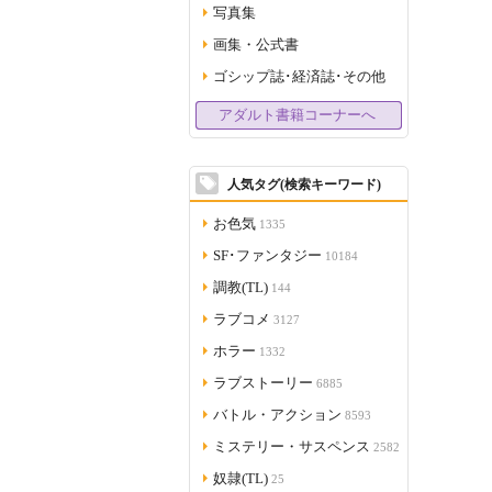
写真集
画集・公式書
ゴシップ誌･経済誌･その他
アダルト書籍コーナーへ
人気タグ(検索キーワード)
お色気
1335
SF･ファンタジー
10184
調教(TL)
144
ラブコメ
3127
ホラー
1332
ラブストーリー
6885
バトル・アクション
8593
ミステリー・サスペンス
2582
奴隷(TL)
25