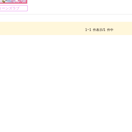
ィーンズラブ
1~1
/1
件表示
件中