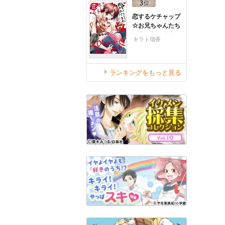
恋するケチャップ
☆お兄ちゃんたち
に狙われてます
キラト瑠香
1
ランキングをもっと見る