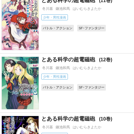
とある科学の超電磁砲
11
冬川基
鎌池和馬
はいむらきよたか
少年・男性漫画
バトル・アクション
SF･ファンタジー
ギャグ・コメディー
アニメ化
コミカライズ(小説・ゲーム)
とある科学の超電磁砲
12
冬川基
鎌池和馬
はいむらきよたか
少年・男性漫画
バトル・アクション
SF･ファンタジー
ギャグ・コメディー
アニメ化
コミカライズ(小説・ゲーム)
とある科学の超電磁砲
10
冬川基
鎌池和馬
はいむらきよたか