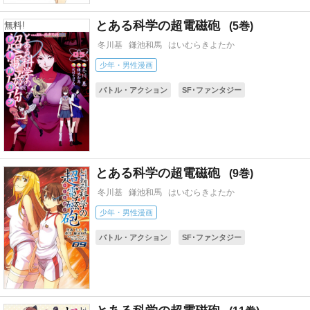
とある科学の超電磁砲
5
無料!
冬川基
鎌池和馬
はいむらきよたか
少年・男性漫画
バトル・アクション
SF･ファンタジー
ギャグ・コメディー
アニメ化
コミカライズ(小説・ゲーム)
とある科学の超電磁砲
9
冬川基
鎌池和馬
はいむらきよたか
少年・男性漫画
バトル・アクション
SF･ファンタジー
ギャグ・コメディー
アニメ化
コミカライズ(小説・ゲーム)