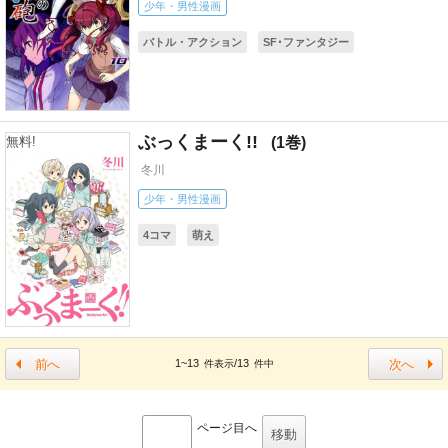
少年・男性漫画
バトル・アクション
SF･ファンタジー
ギャグ・コメディー
アニメ化
コミカライズ(小説・ゲーム)
ぶっくまーく!!
1
無料!
冬川
少年・男性漫画
4コマ
萌え
前へ
次へ
1~13
/13
件表示
件中
ページ目へ