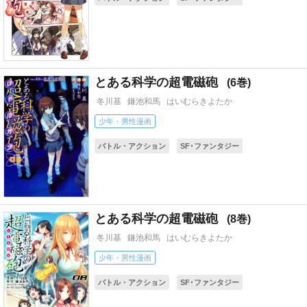
ギャグ・コメディー
アニメ化
コミカライズ(小説・ゲーム)
とある科学の超電磁砲
6
冬川基
鎌池和馬
はいむらきよたか
少年・男性漫画
バトル・アクション
SF･ファンタジー
ギャグ・コメディー
アニメ化
コミカライズ(小説・ゲーム)
とある科学の超電磁砲
8
冬川基
鎌池和馬
はいむらきよたか
少年・男性漫画
バトル・アクション
SF･ファンタジー
ギャグ・コメディー
アニメ化