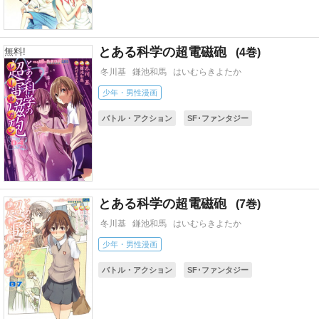
コミカライズ(小説・ゲーム)
とある科学の超電磁砲
4
無料!
冬川基
鎌池和馬
はいむらきよたか
少年・男性漫画
バトル・アクション
SF･ファンタジー
ギャグ・コメディー
アニメ化
コミカライズ(小説・ゲーム)
とある科学の超電磁砲
7
冬川基
鎌池和馬
はいむらきよたか
少年・男性漫画
バトル・アクション
SF･ファンタジー
ギャグ・コメディー
アニメ化
コミカライズ(小説・ゲーム)