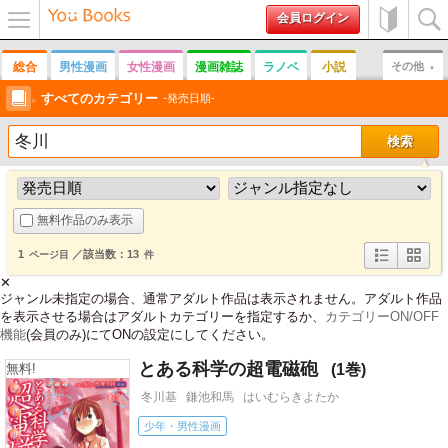
会員ログイン
メニュ
初めて
検索
ー
の方へ
総合
男性漫画
女性漫画
漫画雑誌
ラノベ
小説
その他
男性誌
すべてのカテゴリー
女性誌
趣味
実用書
写真集
その他雑誌
発売日順
無料作品のみ表示
1
／該当数：13
ページ目
件
詳
簡
✕
細
易
ジャンル未指定の場合、通常アダルト作品は表示されません。アダルト作品
表
表
示
示
を表示させる場合はアダルトカテゴリーを指定するか、
カテゴリーON/OFF
機能
(会員のみ)にてONの設定にしてください。
とある科学の超電磁砲
1
無料!
冬川基
鎌池和馬
はいむらきよたか
少年・男性漫画