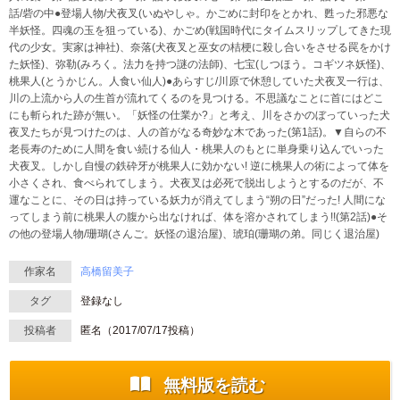
話/砦の中●登場人物/犬夜叉(いぬやしゃ。かごめに封印をとかれ、甦った邪悪な
半妖怪。四魂の玉を狙っている)、かごめ(戦国時代にタイムスリップしてきた現
代の少女。実家は神社)、奈落(犬夜叉と巫女の桔梗に殺し合いをさせる罠をかけ
た妖怪)、弥勒(みろく。法力を持つ謎の法師)、七宝(しつほう。コギツネ妖怪)、
桃果人(とうかじん。人食い仙人)●あらすじ/川原で休憩していた犬夜叉一行は、
川の上流から人の生首が流れてくるのを見つける。不思議なことに首にはどこ
にも斬られた跡が無い。「妖怪の仕業か?」と考え、川をさかのぼっていった犬
夜叉たちが見つけたのは、人の首がなる奇妙な木であった(第1話)。▼自らの不
老長寿のために人間を食い続ける仙人・桃果人のもとに単身乗り込んでいった
犬夜叉。しかし自慢の鉄砕牙が桃果人に効かない! 逆に桃果人の術によって体を
小さくされ、食べられてしまう。犬夜叉は必死で脱出しようとするのだが、不
運なことに、その日は持っている妖力が消えてしまう“朔の日”だった! 人間にな
ってしまう前に桃果人の腹から出なければ、体を溶かされてしまう!!(第2話)●そ
の他の登場人物/珊瑚(さんご。妖怪の退治屋)、琥珀(珊瑚の弟。同じく退治屋)
作家名
高橋留美子
タグ
登録なし
投稿者
匿名（
2017/07/17
投稿）
無料版を読む