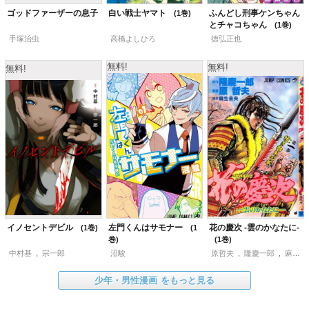
ゴッドファーザーの息子
白い戦士ヤマト
ふんどし刑事ケンちゃん
1
とチャコちゃん
1
手塚治虫
高橋よしひろ
徳弘正也
無料!
無料!
無料!
イノセントデビル
左門くんはサモナー
花の慶次 -雲のかなたに-
1
1
1
中村基
,
宗一郎
沼駿
原哲夫
,
隆慶一郎
,
麻生未央
少年・男性漫画
をもっと見る