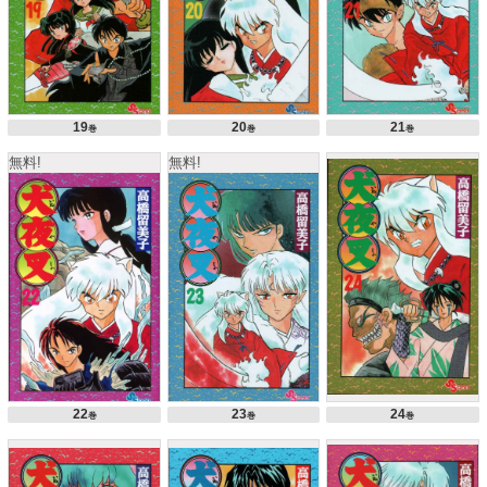
19
20
21
巻
巻
巻
無料!
無料!
22
23
24
巻
巻
巻