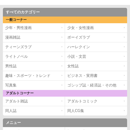
すべてのカテゴリー
一般コーナー
少年・男性漫画
少女・女性漫画
漫画雑誌
ボーイズラブ
ティーンズラブ
ハーレクイン
ライトノベル
小説・文芸
男性誌
女性誌
趣味・スポーツ・トレンド
ビジネス・実用書
写真集
ゴシップ誌・経済誌・その他
アダルトコーナー
アダルト雑誌
アダルトコミック
同人誌
同人CG集
メニュー