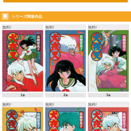
シリーズ関連作品
無料!
無料!
無料!
1
2
3
巻
巻
巻
無料!
無料!
無料!