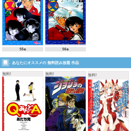
55
56
巻
巻
あなたにオススメの 無料読み放題 作品
無料!
無料!
無料!