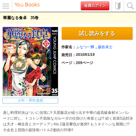
会員ログイン
メニュ
初めて
検索
華麗なる食卓
35
ー
の方へ
試し読みをする
作家名
ふなつ一輝
森枝卓士
2010/01/19
発売日
ページ
209ページ
少年・男性漫画
蒸し料理対決はついに佳境に!! 天星飯店が繰り出す中華の超高級食材オンパレ
ードに対し、トコトン不気味なガルーダの仕掛けた奇策とは!? 続く前菜5品対決
は天才・榊圭吾とガーディアンNo.2蓮見響也が激突!! もうタイヘンな展開に!?
大会史上屈指の超技術バトル2連続の35巻!!