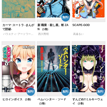
カーマ･スートラ -まんが
新 職業・殺し屋。斬 ZA
SCAPE-GOD
で読破-
N
1
バラエティ･アートワークス
,
西川秀明
ウﾞァーツヤーヤナ
高遠るい
ヒロインボイス
ベムハンター・ソード
すんどめ!!ミルキーウェ
1
イ
1
1