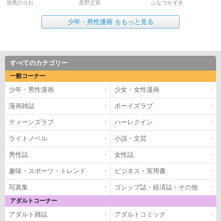
佃煮のりお
星野之宣
ふなつかずき
少年・男性漫画
をもっと見る
すべてのカテゴリー
一般コーナー
少年・男性漫画
少女・女性漫画
漫画雑誌
ボーイズラブ
ティーンズラブ
ハーレクイン
ライトノベル
小説・文芸
男性誌
女性誌
趣味・スポーツ・トレンド
ビジネス・実用書
写真集
ゴシップ誌・経済誌・その他
アダルトコーナー
アダルト雑誌
アダルトコミック