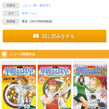
作家名
ふなつ一輝
森枝卓士
タグ
料理･グルメ
投稿者
匿名（
2017/08/09
投稿）
試し読みをする
シリーズ関連作品