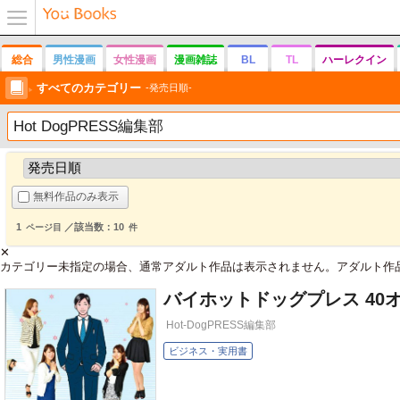
メニュ
ー
総合
男性漫画
女性漫画
漫画雑誌
BL
TL
ハーレクイン
すべてのカテゴリー
発売日順
無料作品のみ表示
1
／該当数：10
ページ目
件
✕
カテゴリー未指定の場合、通常アダルト作品は表示されません。アダルト作
バイホットドッグプレス 40オヤ
Hot-DogPRESS編集部
ビジネス・実用書