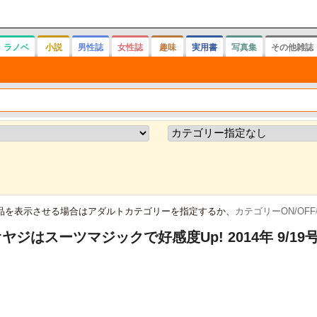
ラノベ
小説
男性誌
女性誌
趣味
実用書
写真集
その他雑誌
品を表示させる場合はアダルトカテゴリーを指定するか、
カテゴリーON/OF
ジはスーツマジックで好感度Up! 2014年 9/19