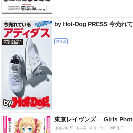
by Hot-Dog PRESS 今
男性誌
東京レイヴンズ ―Girls Phot
あざの耕平
すみ兵
横山コウヂ
待田堂子