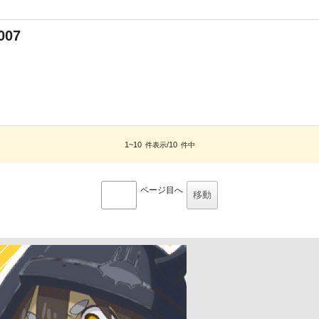
007
1~10
/10
件表示
件中
ページ目へ