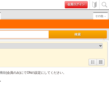
会員ログイン
初めて
検索
の方へ
その他
詳
簡
細
易
F機能
(会員のみ)にてONの設定にしてください。
表
表
示
示
号