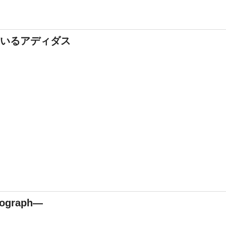
売れているアディダス
ograph―