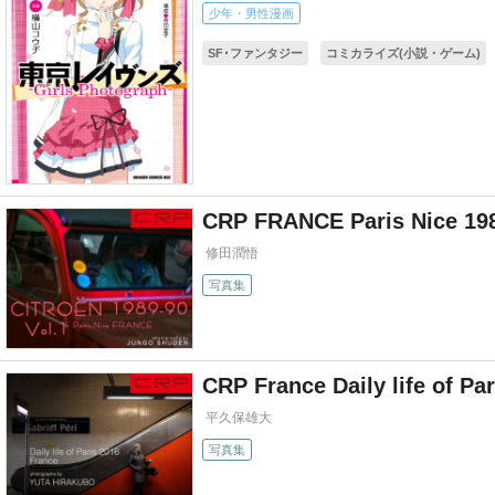
少年・男性漫画
SF･ファンタジー
コミカライズ(小説・ゲーム)
CRP FRANCE Paris Nice 19
修田潤悟
写真集
CRP France Daily life of Pa
平久保雄大
写真集