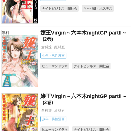
ナイトビジネス・闇社会
キャバ嬢・ホステス
ドラマ化
嬢王Virgin～六本木nightGP partII～
無料!
2
倉科遼
紅林直
少年・男性漫画
ヒューマンドラマ
ナイトビジネス・闇社会
キャバ嬢・ホステス
嬢王Virgin～六本木nightGP partII～
3
倉科遼
紅林直
少年・男性漫画
ヒューマンドラマ
ナイトビジネス・闇社会