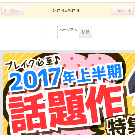
前へ
次へ
1~17
/17
件表示
件中
ページ目へ