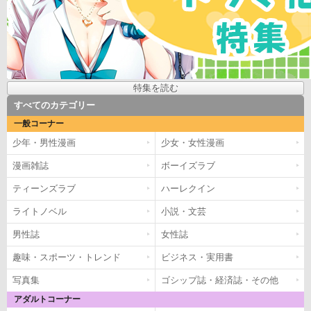
特集を読む
すべてのカテゴリー
一般コーナー
少年・男性漫画
少女・女性漫画
漫画雑誌
ボーイズラブ
ティーンズラブ
ハーレクイン
ライトノベル
小説・文芸
男性誌
女性誌
趣味・スポーツ・トレンド
ビジネス・実用書
写真集
ゴシップ誌・経済誌・その他
アダルトコーナー