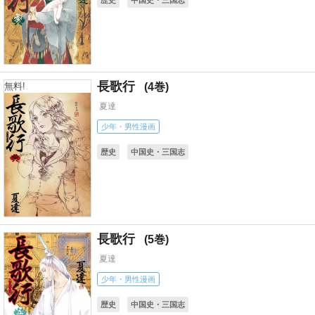
長歌行
4
無料!
夏達
少年・男性漫画
歴史
中国史・三国志
長歌行
5
夏達
少年・男性漫画
歴史
中国史・三国志