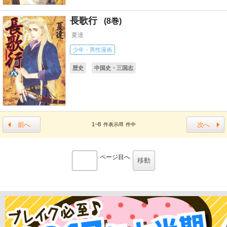
長歌行
8
夏達
少年・男性漫画
歴史
中国史・三国志
前へ
次へ
1~8
/8
件表示
件中
ページ目へ