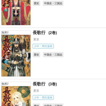
歴史
中国史・三国志
長歌行
2
無料!
夏達
少年・男性漫画
歴史
中国史・三国志
長歌行
3
無料!
夏達
少年・男性漫画
歴史
中国史・三国志