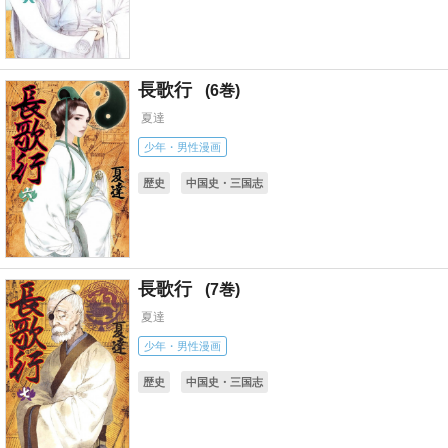
長歌行
6
夏達
少年・男性漫画
歴史
中国史・三国志
長歌行
7
夏達
少年・男性漫画
歴史
中国史・三国志