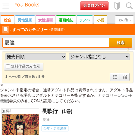
会員ログイン
メニュ
初めて
検索
ー
の方へ
総合
男性漫画
女性漫画
漫画雑誌
ラノベ
小説
その他
男性誌
すべてのカテゴリー
女性誌
趣味
実用書
写真集
その他雑誌
発売日順
無料作品のみ表示
1
／該当数：8
ページ目
件
詳
簡
✕
細
易
ジャンル未指定の場合、通常アダルト作品は表示されません。アダルト作品
表
表
示
示
を表示させる場合はアダルトカテゴリーを指定するか、
カテゴリーON/OFF
機能
(会員のみ)にてONの設定にしてください。
長歌行
1
無料!
夏達
少年・男性漫画