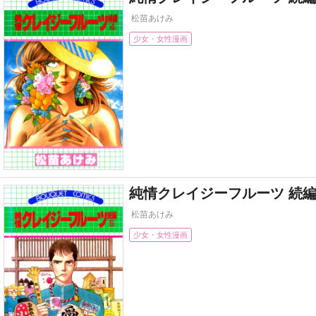
松苗あけみ
少女・女性漫画
純情クレイジーフルーツ 続
松苗あけみ
少女・女性漫画