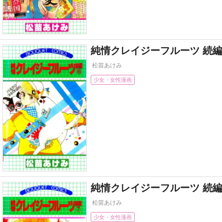
純情クレイジーフルーツ 続
松苗あけみ
少女・女性漫画
純情クレイジーフルーツ 続
松苗あけみ
少女・女性漫画