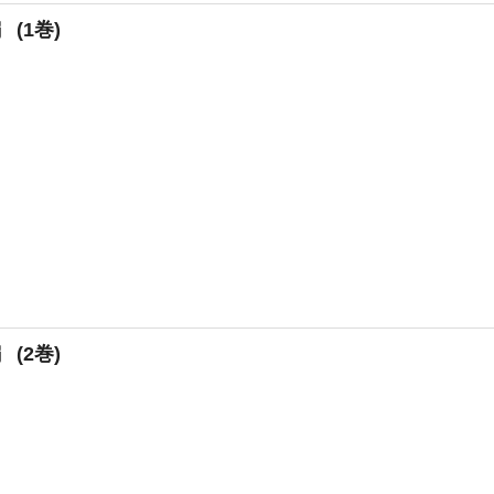
編
1
編
2