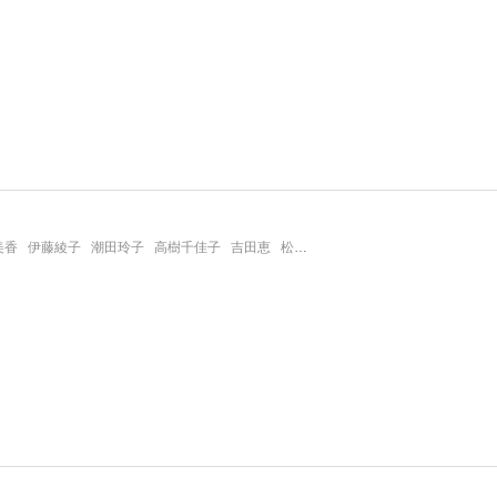
美香
伊藤綾子
潮田玲子
高樹千佳子
吉田恵
松本あゆ美
美馬玲子
八田亜矢子