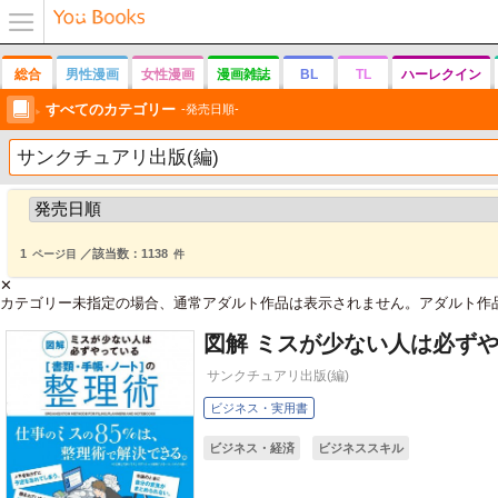
メニュ
ー
総合
男性漫画
女性漫画
漫画雑誌
BL
TL
ハーレクイン
すべてのカテゴリー
発売日順
1
／該当数：1138
ページ目
件
✕
カテゴリー未指定の場合、通常アダルト作品は表示されません。アダルト作
図解 ミスが少ない人は必ずや
サンクチュアリ出版(編)
ビジネス・実用書
ビジネス・経済
ビジネススキル