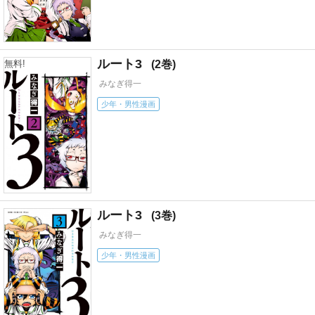
ルート3
2
無料!
みなぎ得一
少年・男性漫画
ルート3
3
みなぎ得一
少年・男性漫画