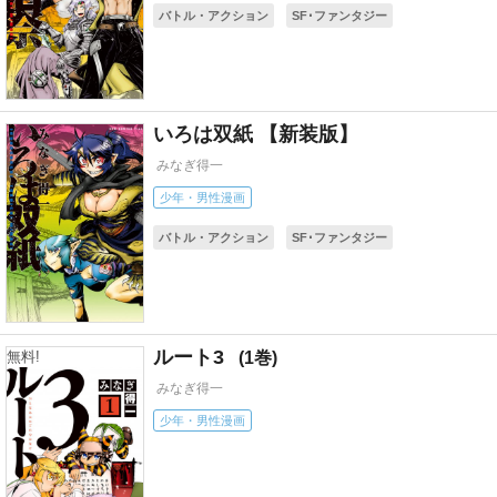
バトル・アクション
SF･ファンタジー
いろは双紙 【新装版】
みなぎ得一
少年・男性漫画
バトル・アクション
SF･ファンタジー
ルート3
1
無料!
みなぎ得一
少年・男性漫画