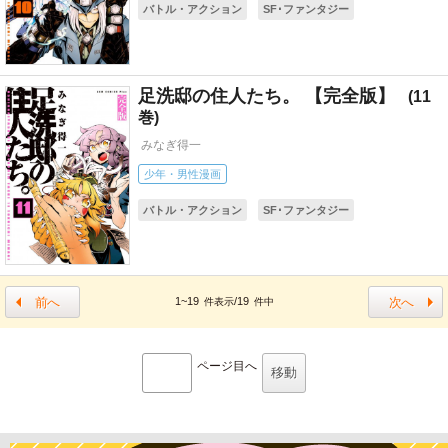
バトル・アクション
SF･ファンタジー
足洗邸の住人たち。 【完全版】
11
みなぎ得一
少年・男性漫画
バトル・アクション
SF･ファンタジー
前へ
次へ
1~19
/19
件表示
件中
ページ目へ