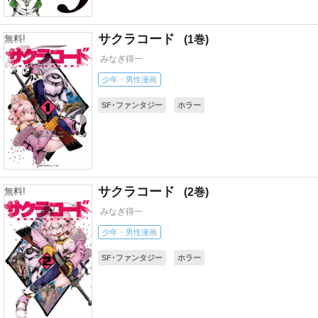
サクラコード
1
無料!
みなぎ得一
少年・男性漫画
SF･ファンタジー
ホラー
サクラコード
2
無料!
みなぎ得一
少年・男性漫画
SF･ファンタジー
ホラー