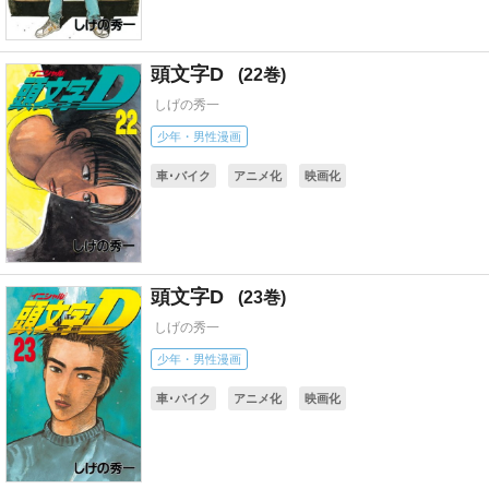
頭文字D
22
しげの秀一
少年・男性漫画
車･バイク
アニメ化
映画化
頭文字D
23
しげの秀一
少年・男性漫画
車･バイク
アニメ化
映画化