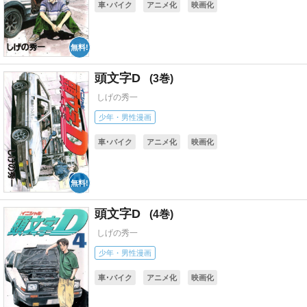
車･バイク
アニメ化
映画化
頭文字D
3
しげの秀一
少年・男性漫画
車･バイク
アニメ化
映画化
頭文字D
4
しげの秀一
少年・男性漫画
車･バイク
アニメ化
映画化