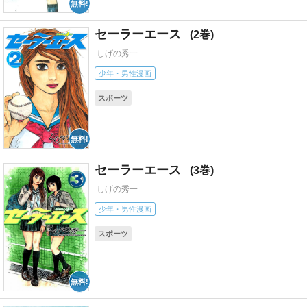
セーラーエース
2
しげの秀一
少年・男性漫画
スポーツ
セーラーエース
3
しげの秀一
少年・男性漫画
スポーツ