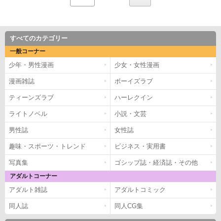
すべてのカテゴリー
一般コーナー
少年・男性漫画
少女・女性漫画
漫画雑誌
ボーイズラブ
ティーンズラブ
ハーレクイン
ライトノベル
小説・文芸
男性誌
女性誌
趣味・スポーツ・トレンド
ビジネス・実用書
写真集
ゴシップ誌・経済誌・その他
アダルトコーナー
アダルト雑誌
アダルトコミック
同人誌
同人CG集