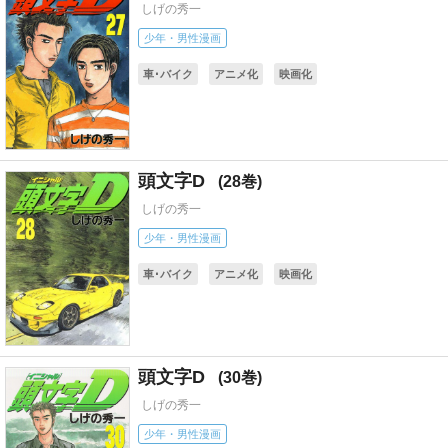
しげの秀一
少年・男性漫画
車･バイク
アニメ化
映画化
頭文字D
28
しげの秀一
少年・男性漫画
車･バイク
アニメ化
映画化
頭文字D
30
しげの秀一
少年・男性漫画