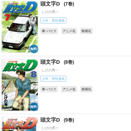
頭文字D
7
しげの秀一
少年・男性漫画
車･バイク
アニメ化
映画化
頭文字D
8
しげの秀一
少年・男性漫画
車･バイク
アニメ化
映画化
頭文字D
9
しげの秀一