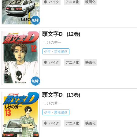
車･バイク
アニメ化
映画化
頭文字D
12
しげの秀一
少年・男性漫画
車･バイク
アニメ化
映画化
頭文字D
13
しげの秀一
少年・男性漫画
車･バイク
アニメ化
映画化