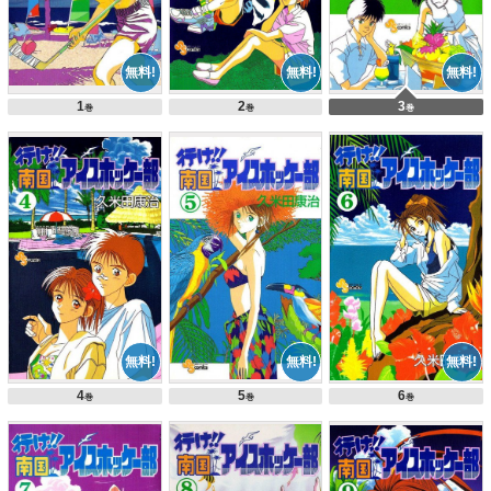
1
2
3
巻
巻
巻
4
5
6
巻
巻
巻