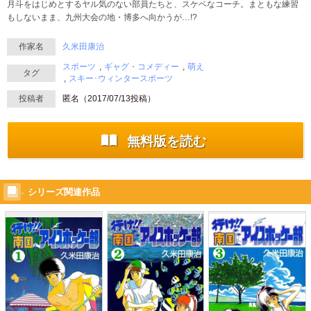
月斗をはじめとするヤル気のない部員たちと、スケベなコーチ。まともな練習
もしないまま、九州大会の地・博多へ向かうが…!?
作家名
久米田康治
スポーツ
ギャグ・コメディー
萌え
タグ
スキー･ウィンタースポーツ
投稿者
匿名（
2017/07/13
投稿）
無料版を読む
シリーズ関連作品