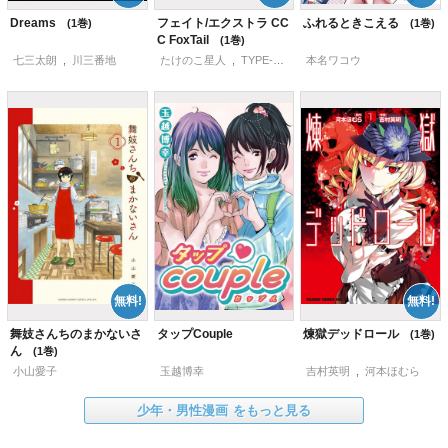
Dreams
フェイト/エクストラ CC
ふれるときこえる
1
1
C FoxTail
1
七三太朗
,
川三番地
たけのこ星人
,
TYPE-MOON/マーベラスAQL
本名ワコウ
舞妓さんちのまかないさ
タップCouple
煉獄デッドロール
1
ん
1
小山愛子
玉越博幸
吉村英明
,
河本ほむら
少年・男性漫画
をもっと見る