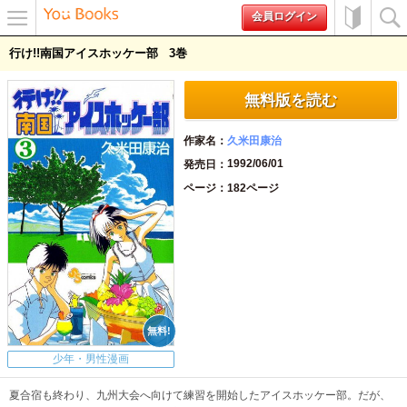
会員ログイン
メニュ
初めて
検索
行け!!南国アイスホッケー部
3
ー
の方へ
無料版を読む
作家名
久米田康治
1992/06/01
発売日
ページ
182ページ
少年・男性漫画
夏合宿も終わり、九州大会へ向けて練習を開始したアイスホッケー部。だが、