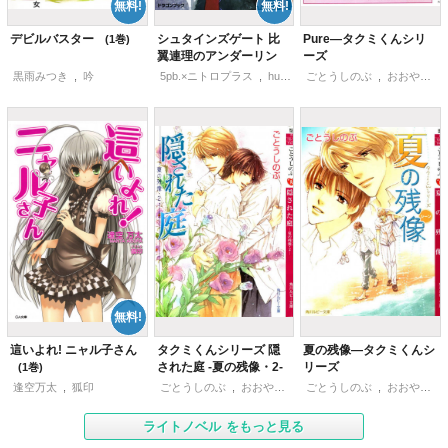
デビルバスター
シュタインズゲート 比
Pure―タクミくんシリ
1
翼連理のアンダーリン
ーズ
1
黒雨みつき
,
吟
5pb.×ニトロプラス
,
huke
,
ごとうしのぶ
池田靖宏
,
海羽超史郎
,
おおや和美
這いよれ! ニャル子さん
タクミくんシリーズ 隠
夏の残像―タクミくんシ
された庭 -夏の残像・2-
リーズ
1
逢空万太
,
狐印
ごとうしのぶ
,
おおやかずみ(おおや和美)
ごとうしのぶ
,
おおや和美
ライトノベル
をもっと見る