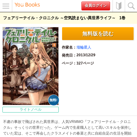
会員ログイン
メニュ
初めて
検索
フェアリーテイル・クロニクル ～空気読まない異世界ライフ～
1
ー
の方へ
無料版を読む
作家名
埴輪星人
2013/12/29
発売日
ページ
327ページ
ライトノベル
不慮の事故で飛ばされた異世界は、人気VRMMO『フェアリーテイル・クロニ
クル』そっくりの世界だった。ゲーム内で生産職人として高いスキルを保持し
ていた宏は、そこで再会したクラスメイトの春菜と共に自給自足の生活を開始