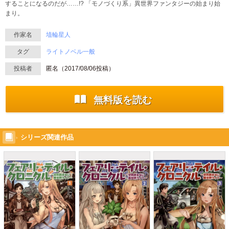
することになるのだが……!? 「モノづくり系」異世界ファンタジーの始まり始
まり。
作家名
埴輪星人
タグ
ライトノベル一般
投稿者
匿名（
2017/08/06
投稿）
無料版を読む
シリーズ関連作品