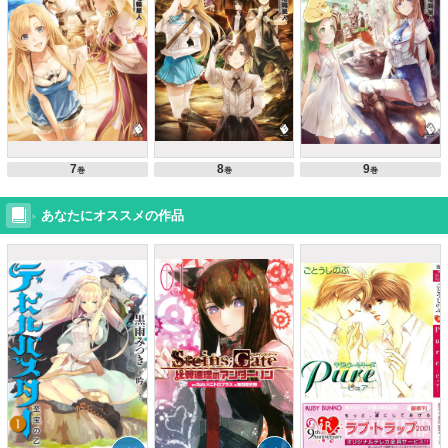
7
8
9
巻
巻
巻
あなたにオススメの作品