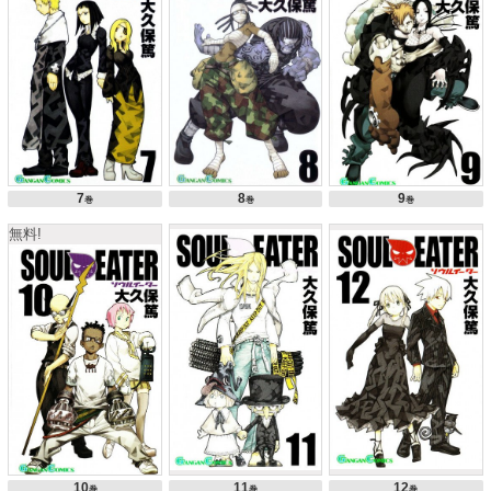
7
8
9
巻
巻
巻
無料!
10
11
12
巻
巻
巻