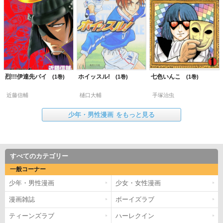
烈!!!伊達先パイ
ホイッスル!
七色いんこ
1
1
1
近藤信輔
樋口大輔
手塚治虫
少年・男性漫画
をもっと見る
すべてのカテゴリー
一般コーナー
少年・男性漫画
少女・女性漫画
漫画雑誌
ボーイズラブ
ティーンズラブ
ハーレクイン