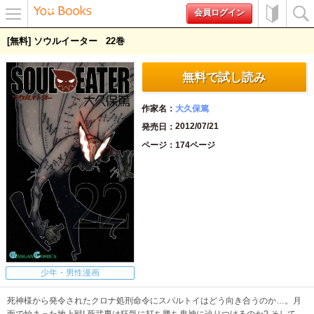
会員ログイン
メニュ
初めて
検索
[無料] ソウルイーター
22
ー
の方へ
無料で試し読み
作家名
大久保篤
2012/07/21
発売日
ページ
174ページ
少年・男性漫画
死神様から発令されたクロナ処刑命令にスパルトイはどう向き合うのか…。月