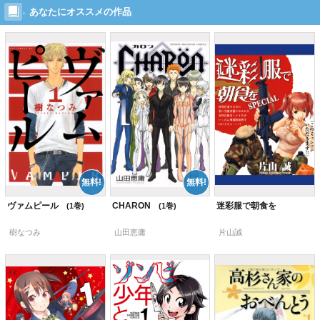
あなたにオススメの作品
ヴァムピール
CHARON
迷彩服で朝食を
1
1
樹なつみ
山田恵庸
片山誠