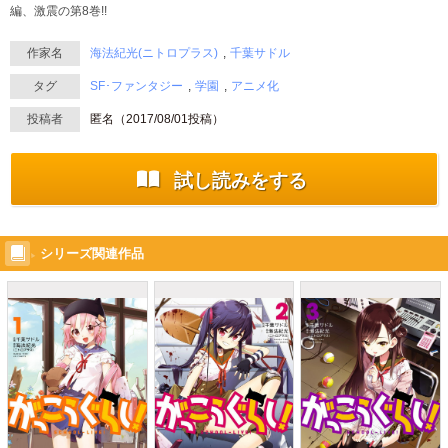
編、激震の第8巻!!
作家名
海法紀光(ニトロプラス)
千葉サドル
タグ
SF･ファンタジー
学園
アニメ化
投稿者
匿名（
2017/08/01
投稿）
試し読みをする
シリーズ関連作品