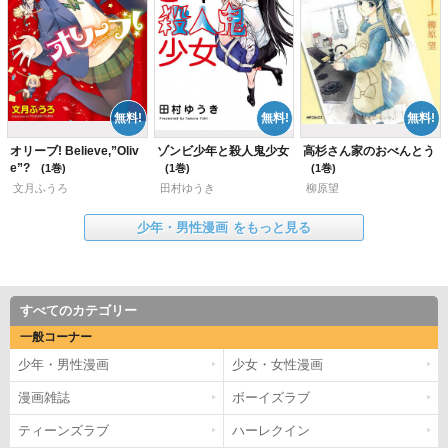
オリーブ! Believe,”Oliv
ゾンビ少年と殺人鬼少女
高杉さん家のおべんとう
e”?
1
1
1
文月ふうろ
田村ゆうき
柳原望
少年・男性漫画
をもっと見る
すべてのカテゴリー
一般コーナー
少年・男性漫画
少女・女性漫画
漫画雑誌
ボーイズラブ
ティーンズラブ
ハーレクイン