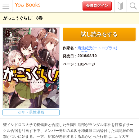
会員ログイン
メニュ
初めて
検索
がっこうぐらし!
8
ー
の方へ
試し読みをする
作家名
海法紀光(ニトロプラス)
千葉サドル
2016/08/10
発売日
ページ
181ページ
少年・男性漫画
聖イシドロス大学で穏健派と合流した学園生活部がランダル本社を目指すサー
クル合宿を計画する中、メンバー発症の原因を穏健派に結論付けた武闘派の襲
撃がついに始まる。一方、症状が悪化するくるみがとった行動は……!?大学