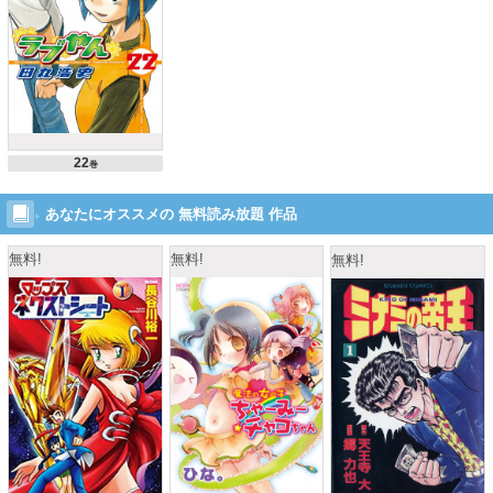
22
巻
あなたにオススメの 無料読み放題 作品
無料!
無料!
無料!