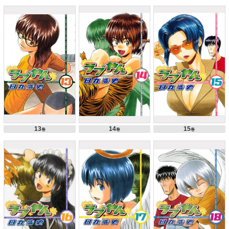
13
14
15
巻
巻
巻