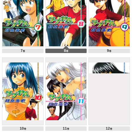
7
8
9
巻
巻
巻
10
11
12
巻
巻
巻