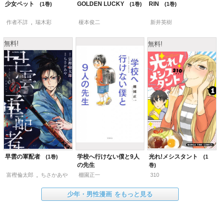
少女ペット
GOLDEN LUCKY
RIN
1
1
1
作者不詳
,
瑞木彩
榎本俊二
新井英樹
無料!
無料!
早雲の軍配者
学校へ行けない僕と9人
光れ!メシスタント
1
1
の先生
富樫倫太郎
,
ちさかあや
棚園正一
310
少年・男性漫画
をもっと見る