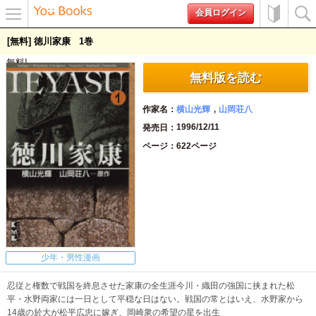
会員ログイン
メニュ
初めて
検索
[無料] 徳川家康
1
ー
の方へ
無料!
無料版を読む
作家名
横山光輝
山岡荘八
1996/12/11
発売日
ページ
622ページ
少年・男性漫画
忍従と権数で戦国を終息させた家康の全生涯今川・織田の強国に挟まれた松
平・水野両家には一日として平穏な日はない。戦国の常とはいえ、水野家から
14歳の於大が松平広忠に嫁ぎ、岡崎衆の希望の星を出生