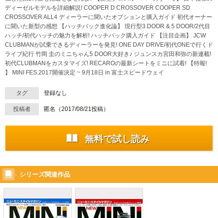
ディーゼルモデルを詳細解説! COOPER D CROSSOVER COOPER SD
CROSSOVER ALL4 ディーラーに聞いたオプションと購入ガイド 初代オーナー
に聞いた新型の感想 【ハッチバック進化論】 現行型3 DOOR & 5 DOOR/2代目
ハッチ/初代ハッチの魅力を解析! ハッチバック購入ガイド 【注目企画】 JCW
CLUBMANが試乗できるディーラーを発見! ONE DAY DRIVE/初代ONEで行くド
ライブ紀行 竹岡 圭のミニちゃん5 DOOR大好き♪ ジュンスカ宮田和弥の新連載!
初代CLUBMANをカスタマイズ! RECAROの最新シートをミニに試着! 【特報!
】 MINI FES.2017開催決定 ~ 9月18日 in 富士スピードウェイ
タグ
登録なし
投稿者
匿名（
2017/08/21
投稿）
無料で試し読み
シリーズ関連作品