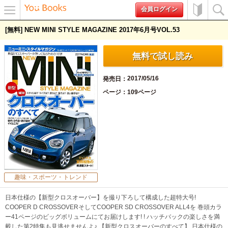
会員ログイン
メニュ
初めて
検索
[無料] NEW MINI STYLE MAGAZINE 2017年6月号VOL.53
ー
の方へ
無料で試し読み
2017/05/16
発売日
ページ
109ページ
趣味・スポーツ・トレンド
日本仕様の【新型クロスオーバー】を撮り下ろして構成した超特大号!
COOPER D CROSSOVERそしてCOOPER SD CROSSOVER ALL4を 巻頭カラ
ー41ページのビッグボリュームにてお届けします! ! ハッチバックの楽しさを満
載した第2特集も見逃せませんよ♪ 【新型クロスオーバーのすべて】 日本仕様の