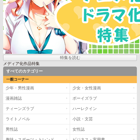
特集を読む
メディア化作品特集
すべてのカテゴリー
一般コーナー
少年・男性漫画
少女・女性漫画
漫画雑誌
ボーイズラブ
ティーンズラブ
ハーレクイン
ライトノベル
小説・文芸
男性誌
女性誌
趣味・スポーツ・トレンド
ビジネス・実用書