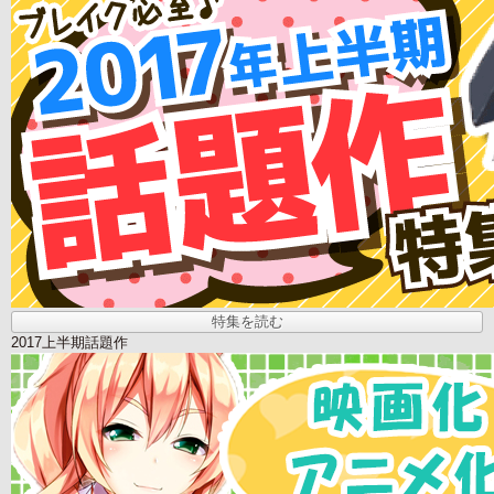
特集を読む
2017上半期話題作