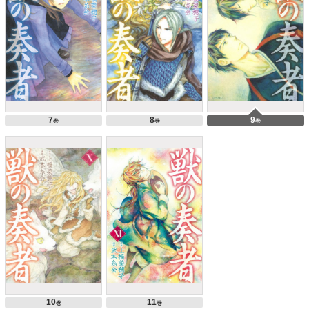
7
8
9
巻
巻
巻
10
11
巻
巻