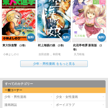
東大快進撃
村上海賊の娘
此花亭奇譚 新装版
1
1
1
小林よしのり
吉田史朗
,
和田竜
天乃咲哉
少年・男性漫画
をもっと見る
すべてのカテゴリー
一般コーナー
少年・男性漫画
少女・女性漫画
漫画雑誌
ボーイズラブ