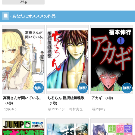
25
巻
あなたにオススメの作品
高橋さんが聞いている。
ちるらん 新撰組鎮魂歌
アカギ
1
1
1
北欧ゆう
橋本エイジ
,
梅村真也
福本伸行