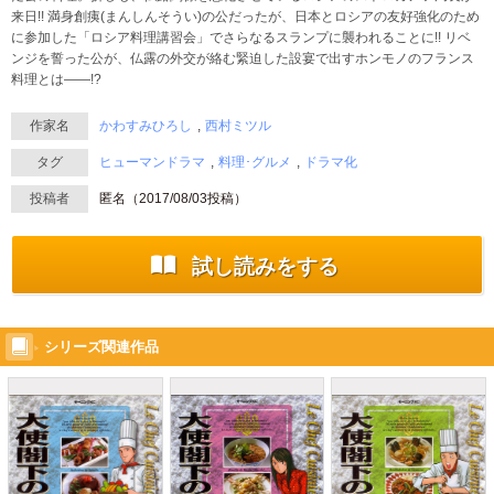
来日!! 満身創痍(まんしんそうい)の公だったが、日本とロシアの友好強化のため
に参加した「ロシア料理講習会」でさらなるスランプに襲われることに!! リベ
ンジを誓った公が、仏露の外交が絡む緊迫した設宴で出すホンモノのフランス
料理とは――!?
作家名
かわすみひろし
西村ミツル
タグ
ヒューマンドラマ
料理･グルメ
ドラマ化
投稿者
匿名（
2017/08/03
投稿）
試し読みをする
シリーズ関連作品