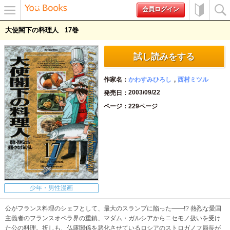
会員ログイン
メニュ
初めて
検索
大使閣下の料理人
17
ー
の方へ
試し読みをする
作家名
かわすみひろし
西村ミツル
2003/09/22
発売日
ページ
229ページ
少年・男性漫画
公がフランス料理のシェフとして、最大のスランプに陥った――!? 熱烈な愛国
主義者のフランスオペラ界の重鎮、マダム・ガルシアからニセモノ扱いを受け
た公の料理。折しも、仏露関係を悪化させているロシアのストロガノフ局長が