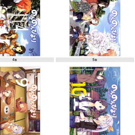
4
5
巻
巻