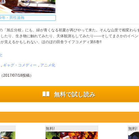
少年・男性漫画
人の「旭丘分校」にも、緑が青くなる初夏が再びやって来た。そんな山里で相変わら
したり、生き物に触れてみたり、天体観測もしてみたり――そしてまさかのイベント
が見えるかもしれない、ほのぼの田舎ライフコメディ第6巻!!
と
ギャグ・コメディー
アニメ化
（
2017/07/18
投稿）
無料で試し読み
無料!
無料!