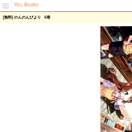
メニュ
[無料] のんのんびより
6
ー