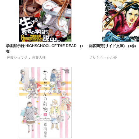
学園黙示録 HIGHSCHOOL OF THE DEAD
剣客商売(リイド文庫)
1
1
佐藤ショウジ
,
佐藤大輔
さいとう・たかを