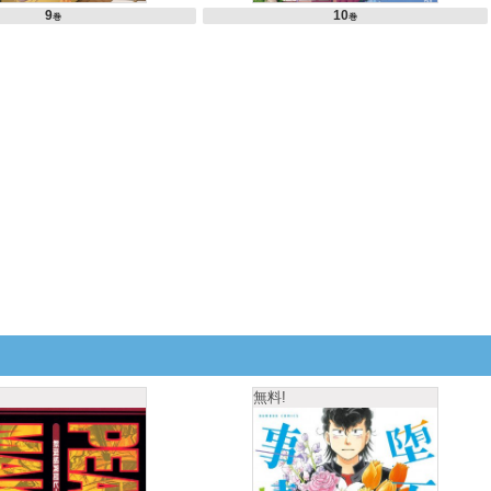
9
10
巻
巻
無料!