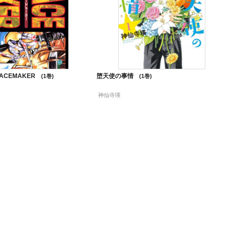
ACEMAKER
堕天使の事情
1
1
神仙寺瑛