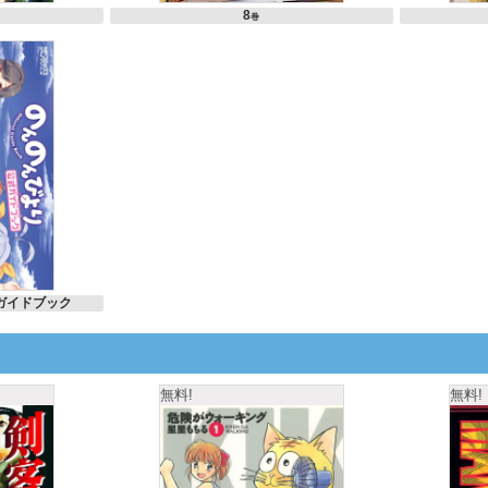
8
巻
式ガイドブック
無料!
無料!