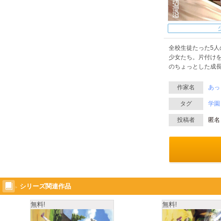
全校生徒たった5
少女たち。片付けを
のちょっとした成長
作家名
あっ
タグ
学園
投稿者
匿名
シリーズ関連作品
無料!
無料!