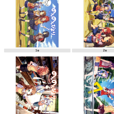
1
2
巻
巻