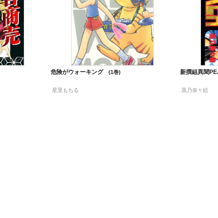
危険がウォーキング
新撰組異聞PE
1
星里もちる
黒乃奈々絵