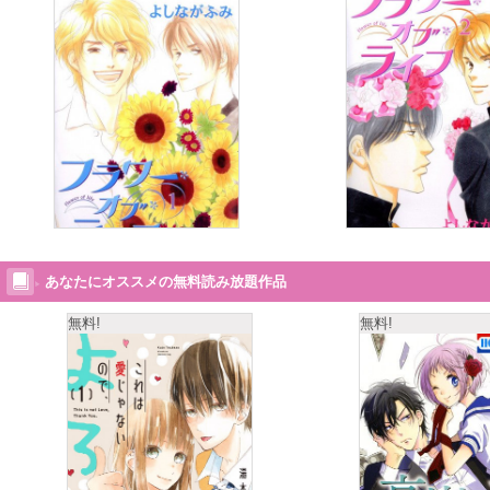
あなたにオススメの無料読み放題作品
無料!
無料!