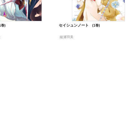
セイシュンノート
1
1
は
綾瀬羽美