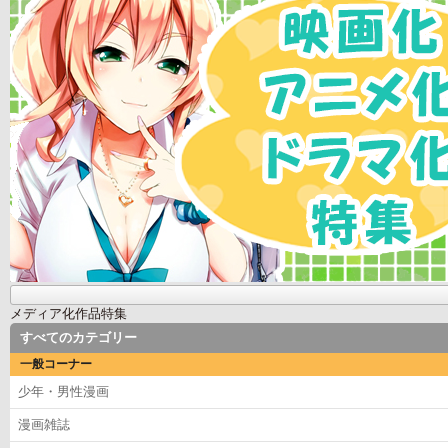
メディア化作品特集
すべてのカテゴリー
一般コーナー
少年・男性漫画
漫画雑誌