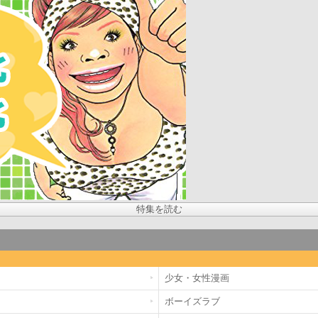
特集を読む
少女・女性漫画
ボーイズラブ