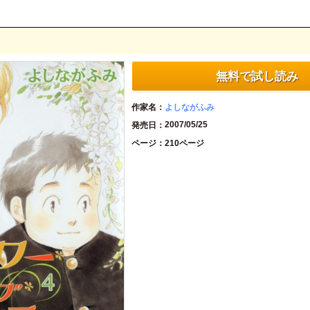
無料で試し読み
作家名
よしながふみ
2007/05/25
発売日
ページ
210ページ