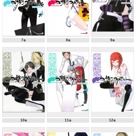
7
8
9
巻
巻
巻
10
11
12
巻
巻
巻