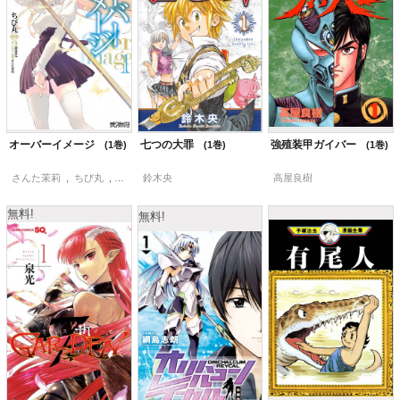
オーバーイメージ
七つの大罪
強殖装甲ガイバー
1
1
1
さんた茉莉
,
ちび丸
,
遊佐真弘
鈴木央
高屋良樹
無料!
無料!