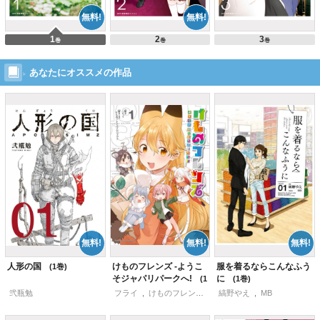
1
2
3
巻
巻
巻
あなたにオススメの作品
人形の国
けものフレンズ ‐ようこ
服を着るならこんなふう
1
そジャパリパークへ!
に
1
1
弐瓶勉
フライ
,
けものフレンズプロジェクト
縞野やえ
,
MB