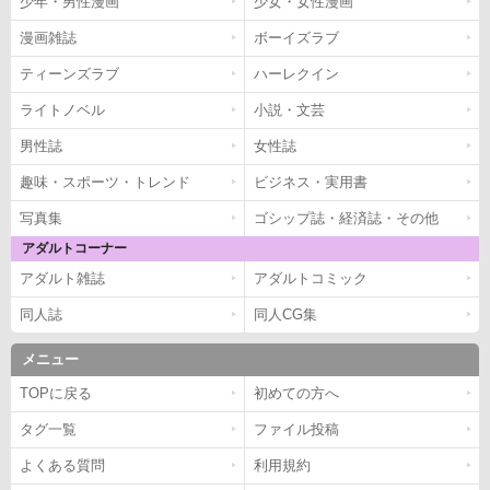
少年・男性漫画
少女・女性漫画
漫画雑誌
ボーイズラブ
ティーンズラブ
ハーレクイン
ライトノベル
小説・文芸
男性誌
女性誌
趣味・スポーツ・トレンド
ビジネス・実用書
写真集
ゴシップ誌・経済誌・その他
アダルトコーナー
アダルト雑誌
アダルトコミック
同人誌
同人CG集
メニュー
TOPに戻る
初めての方へ
タグ一覧
ファイル投稿
よくある質問
利用規約