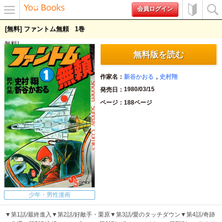
会員ログイン
メニュ
初めて
検索
[無料] ファントム無頼
1
ー
の方へ
無料!
無料版を読む
作家名
新谷かおる
史村翔
1980/03/15
発売日
ページ
188ページ
少年・男性漫画
▼第1話/最終進入▼第2話/好敵手・栗原▼第3話/愛のタッチダウン▼第4話/奇跡