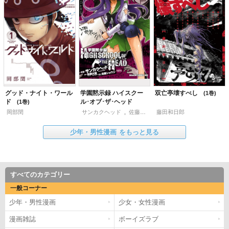
グッド・ナイト・ワール
学園黙示録 ハイスクー
双亡亭壊すべし
1
ド
ル･オブ･ザ･ヘッド
1
岡部閏
サンカクヘッド
,
佐藤ショウジ
藤田和日郎
,
佐藤大輔
少年・男性漫画
をもっと見る
すべてのカテゴリー
一般コーナー
少年・男性漫画
少女・女性漫画
漫画雑誌
ボーイズラブ