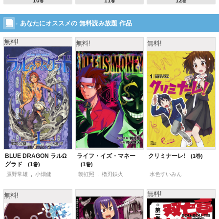
10
11
12
巻
巻
巻
あなたにオススメの 無料読み放題 作品
無料!
無料!
無料!
BLUE DRAGON ラルΩ
ライフ・イズ・マネー
クリミナーレ!
1
グラド
1
1
鷹野常雄
,
小畑健
朝虹照
,
櫓刃鉄火
水色すいみん
無料!
無料!