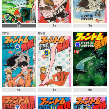
1
2
3
巻
巻
巻
無料!
無料!
4
5
6
巻
巻
巻