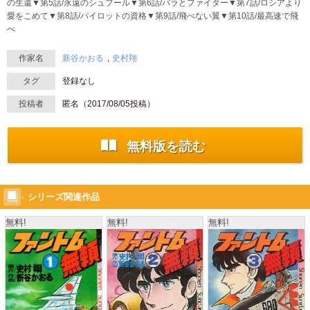
の生還▼第5話/永遠のシュプール▼第6話/バラとファイター▼第7話/ロシアより
愛をこめて▼第8話/パイロットの資格▼第9話/飛べない翼▼第10話/最高速で飛
べ
作家名
新谷かおる
史村翔
タグ
登録なし
投稿者
匿名（
2017/08/05
投稿）
無料版を読む
シリーズ関連作品
無料!
無料!
無料!