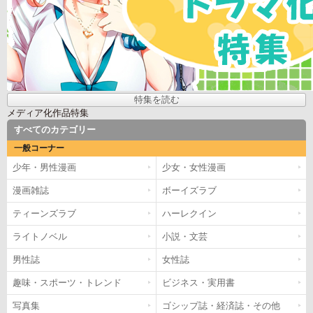
特集を読む
メディア化作品特集
すべてのカテゴリー
一般コーナー
少年・男性漫画
少女・女性漫画
漫画雑誌
ボーイズラブ
ティーンズラブ
ハーレクイン
ライトノベル
小説・文芸
男性誌
女性誌
趣味・スポーツ・トレンド
ビジネス・実用書
写真集
ゴシップ誌・経済誌・その他