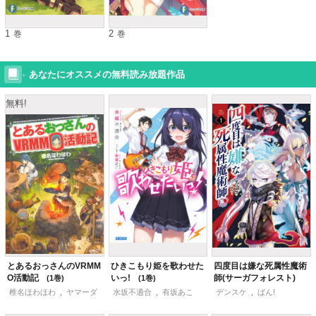
1
2
巻
巻
あなたにオススメの無料読み放題作品
無料!
とあるおっさんのVRMM
ひきこもり姫を歌わせた
四度目は嫌な死属性魔術
O活動記
いっ!
師(サーガフォレスト)
1
1
1
椎名ほわほわ
,
ヤマーダ
水坂不適合
,
有坂あこ
デンスケ
,
ばん!