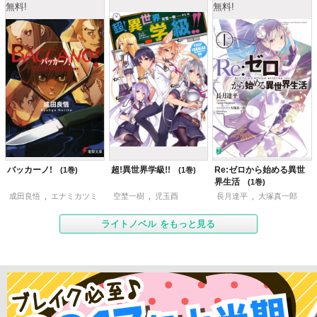
無料!
無料!
バッカーノ!
超!異世界学級!!
Re:ゼロから始める異世
1
1
界生活
1
成田良悟
,
エナミカツミ
空埜一樹
,
児玉酉
長月達平
,
大塚真一郎
ライトノベル
をもっと見る