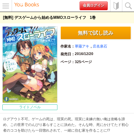
会員ログイン
メニュ
初めて
検索
[無料] デスゲームから始めるMMOスローライフ
1
ー
の方へ
無料で試し読み
作家名
草薙アキ
庄名泉石
2016/12/20
発売日
ページ
325ページ
ライトノベル
ログアウト不可。ゲームの死は、現実の死。現実に未練の無い俺は攻略を諦
め、この世界でのんびり暮らすことに決めた。そんな時、死にかけてたド初心
者のココを助けたら一目惚れされて、一緒に住む家を作ることに!?