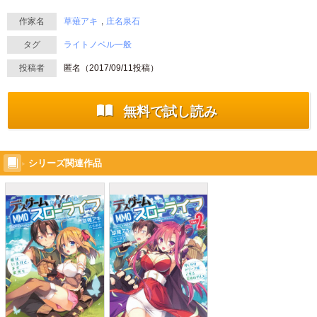
作家名
草薙アキ
庄名泉石
タグ
ライトノベル一般
投稿者
匿名（
2017/09/11
投稿）
無料で試し読み
シリーズ関連作品