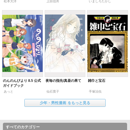
松本大洋
上田信舟
いましろたかし
のんのんびより 8.5 公式
夜毎の指先/真昼の果て
雑巾と宝石
ガイドブック
あっと
仙石寛子
手塚治虫
少年・男性漫画
をもっと見る
すべてのカテゴリー