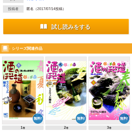
投稿者
匿名（
2017/07/14
投稿）
試し読みをする
シリーズ関連作品
1
2
3
巻
巻
巻