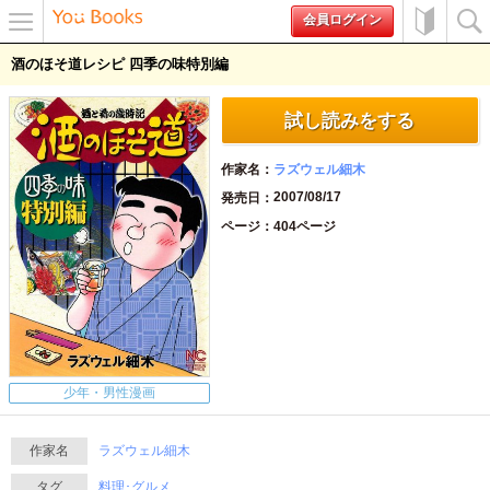
会員ログイン
メニュ
初めて
検索
酒のほそ道レシピ 四季の味特別編
ー
の方へ
試し読みをする
作家名
ラズウェル細木
2007/08/17
発売日
ページ
404ページ
少年・男性漫画
作家名
ラズウェル細木
タグ
料理･グルメ