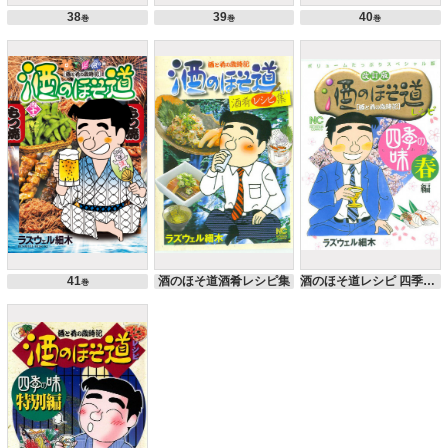
38
39
40
巻
巻
巻
41
酒のほそ道酒肴レシピ集
酒のほそ道レシピ 四季の味春編
巻