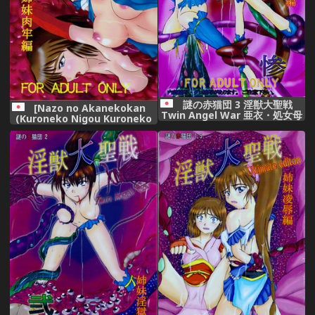
謎の赤猫団 3 淫獣大聖戦
[Nazo no Akanekokan
Twin Angel War 亜衣・処女母
(Kuroneko Nigou Kuroneko
胎編
Reigou)] Injuu Daiseisen
Yon - Shimai Nikurou Hen
(Inju Seisen Twin Angels)