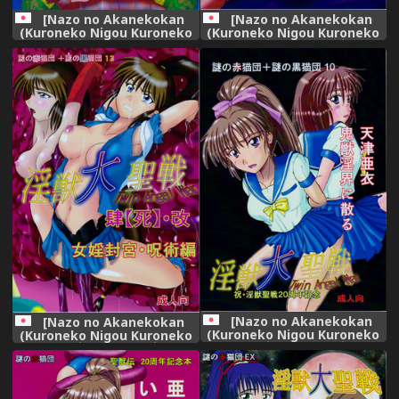
[Nazo no Akanekokan
[Nazo no Akanekokan
(Kuroneko Nigou Kuroneko
(Kuroneko Nigou Kuroneko
Reigou)] 謎の赤猫団＋謎の黒猫
Reigou)] 謎の赤猫団＋謎の黒猫
団 16 淫蟲妖かし編 淫獣大聖戦
団 15 触手輪廻編 淫獣大聖戦
EX【死】・改 Twin Angel
聖・獣ノ壱 Twin Angel War
War (Injuu Seisen Twin
(Injuu Seisen Twin Angels)
Angels)
[Nazo no Akanekokan
[Nazo no Akanekokan
(Kuroneko Nigou Kuroneko
(Kuroneko Nigou Kuroneko
Reigou)] 謎の赤猫団＋謎の黒猫
Reigou)] 謎の赤猫団＋謎の黒猫
団 10 天津亜衣 鬼獣淫界に散る
団 13 女婬封宮・呪術編 淫獣大
淫獣大聖戦 Twin Angel War
聖戦 肆【死】・改 Twin Angel
淫獣聖戦20周年記念 (Injuu
War (Injuu Seisen Twin