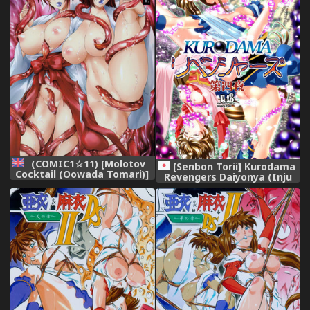
(COMIC1☆11) [Molotov
[Senbon Torii] Kurodama
Cocktail (Oowada Tomari)]
Revengers Daiyonya (Inju
Tenjin Hagoromo Shimai
Seisen Twin Angels)
Miko Futago Ningyou Dain
no Mai (Injuu Seisen Twin
Angels) [English]
[Doujins.com]