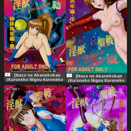
[Nazo no Akanekokan
[Nazo no Akanekokan
(Kuroneko Nigou Kuroneko
(Kuroneko Nigou Kuroneko
Reigou)] 謎の赤猫団 6 淫獣大
Reigou)] 謎の赤猫団 5 淫獣大
聖戦 勒 Twin Angel War 姉妹
聖戦 護 Twin Angel War 姉妹
肉牢編・魔 (Injuu Seisen
肉牢編・淫 (Injuu Seisen
Twin Angels)
Twin Angels)