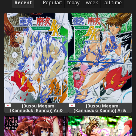
Recent
Popular:
today
week
all time
[Busou Megami
[Busou Megami
(Kannaduki Kanna)] Ai &
(Kannaduki Kanna)] Ai &
Mai B.K ~Kokou no Seigi~
Mai B.K (Injuu Seisen Twin
(Injuu Seisen Twin Angels)
Angels)