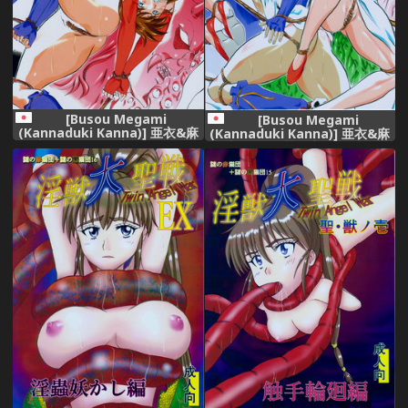
[Busou Megami
[Busou Megami
(Kannaduki Kanna)] 亜衣&麻
(Kannaduki Kanna)] 亜衣&麻
衣 DSII ~天の章~ (Injuu
衣 DSII ~華の章~ (Injuu
Seisen Twin Angels)
Seisen Twin Angels)