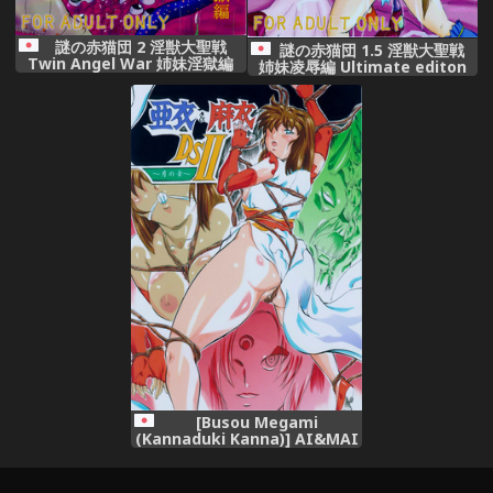
謎の赤猫団 2 淫獣大聖戦
謎の赤猫団 1.5 淫獣大聖戦
Twin Angel War 姉妹淫獄編
姉妹凌辱編 Ultimate editon
[Busou Megami
(Kannaduki Kanna)] AI&MAI
DSII ~Tsuki no Shou~ (Injuu
Seisen Twin Angels)