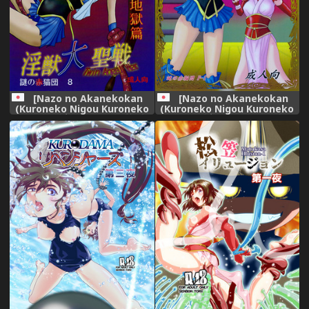
[Nazo no Akanekokan
[Nazo no Akanekokan
(Kuroneko Nigou Kuroneko
(Kuroneko Nigou Kuroneko
Reigou)] 謎の赤猫団 8 淫獣大
Reigou)] 謎の赤猫団 P-1 成人
聖戦 成人向 Twin Angel War
向 - 淫獣大聖戦 大全 前夜祭
捌 黒玉責地獄篇 (Injuu Seisen
(Injuu Seisen Twin Angels)
Twin Angels)