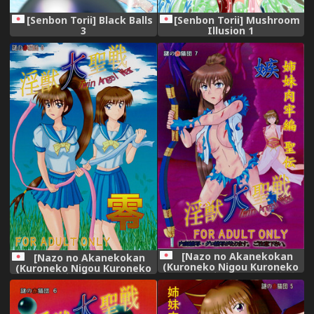
[Senbon Torii] Black Balls
[Senbon Torii] Mushroom
3
Illusion 1
[Nazo no Akanekokan
[Nazo no Akanekokan
(Kuroneko Nigou Kuroneko
(Kuroneko Nigou Kuroneko
Reigou)] 謎の赤猫団 7 淫獣大
Reigou)] 謎の赤猫団 0 淫獣大
聖戦 嫉 Twin Angel War 姉妹
聖戦 零 Twin Angel War
肉牢編・聖伝 (Injuu Seisen
(Injuu Seisen Twin Angels
Twin Angels