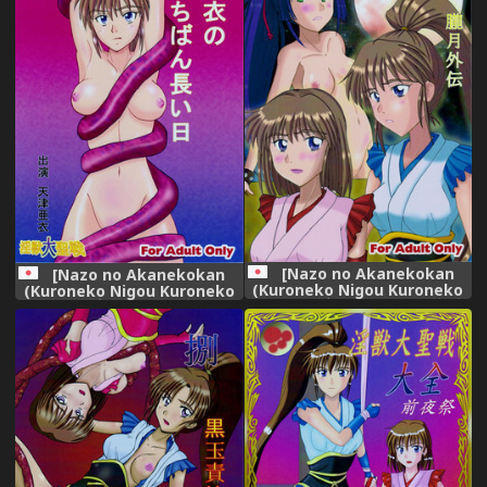
Seisen Twin Angels)
Angels)
[Nazo no Akanekokan
[Nazo no Akanekokan
(Kuroneko Nigou Kuroneko
(Kuroneko Nigou Kuroneko
Reigou)] 謎の黒猫団 EX 淫獣大
Reigou)] 謎の赤猫団 聖獣伝 20
聖戦 朧月外伝 (Injuu Seisen
周年記念本 淫獣大聖戦 亜衣の
Twin Angels)
いちばん長い日 (Injuu Seisen
Twin Angels)