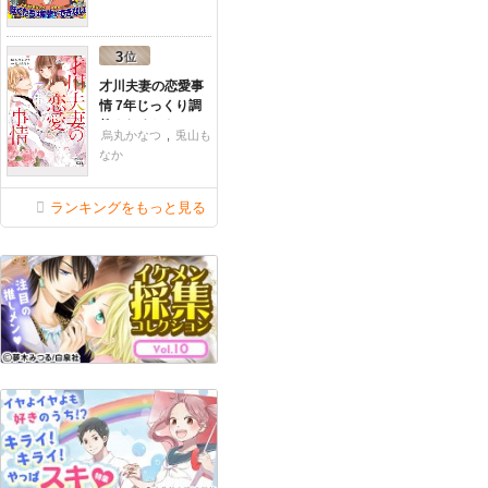
才川夫妻の恋愛事
情 7年じっくり調
教されました
烏丸かなつ
,
兎山も
なか
ランキングをもっと見る