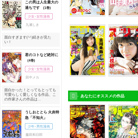
この男は人生最大の
過ちです
1
少女･女性漫画
九瀬しき
面白すぎます(^^)続きが見た
い！
君のコトなど絶対に
4
少女･女性漫画
田中メカ
面白かった！とってもとっても
可愛らしく愛しくなる作品、こ
あなたにオススメの作品
の作家さんの作品は…
うしおととら 火炎特
急「不知火」
少年･男性漫画
藤田和日郎