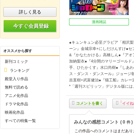
詳しく見る
漫画雑誌
今すぐ会員登録
●キュンキュン必至グラビア「相沢梨沙」
ーン』金城宗幸+にしだけんすけ●セ
オススメから探す
&『かなたかける』高橋しん●『アオ
加納梨衣●『4分間のマリーゴールド』キ
新刊コミック
手、ひたかくす』水口尚樹●『しあわ
ランキング
ス・ダンス・ダンスール』ジョージ朝
殿堂入り作品
吉直樹+武富健治●『猫工船』カレー
*「週刊スピリッツ」デジタル版には
無料で読める
アニメ化作品
コメントを書く
イイね
ドラマ化作品
映画化作品
すべての特集一覧
みんなの感想コメント
0
件
この作品へのコメントはまだあり