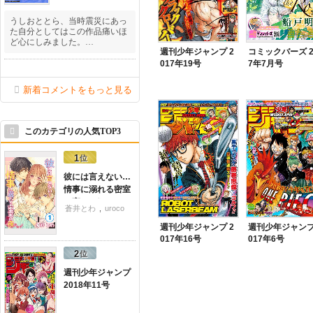
うしおととら、当時震災にあっ
た自分としてはこの作品痛いほ
ど心にしみました。…
週刊少年ジャンプ 2
コミックバーズ 2
017年19号
7年7月号
新着コメントをもっと見る
このカテゴリの人気TOP3
彼には言えない…
情事に溺れる密室
の夜
1
蒼井とわ
,
uroco
週刊少年ジャンプ 2
週刊少年ジャンプ
017年16号
017年6号
週刊少年ジャンプ
2018年11号