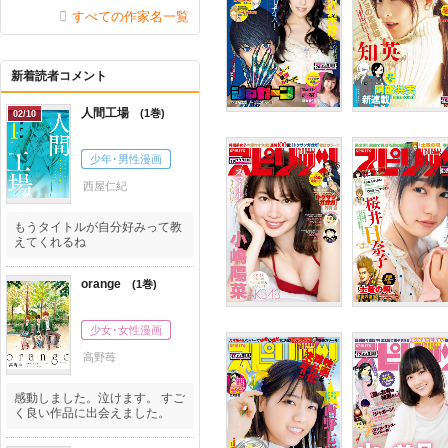
すべての作家名一覧
新着読者コメント
人間工場
1
02/10
少年･男性漫画
西屋仁紀
もうタイトルが自分好みって教
えてくれるね
orange
1
少女･女性漫画
高野苺
感動しました。泣けます。 すご
く良い作品に出会えました。