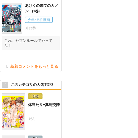
あげくの果てのカノ
ン
1
少年･男性漫画
米代恭
これ、セブンルールでやって
た！
新着コメントをもっと見る
このカテゴリの人気TOP3
体当たり♥真剣交際
だん