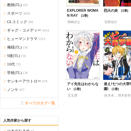
教師(TL)
102
EXPLORER WOMA
烈火の炎
1
スポーツ
3656
N RAY
1
GLコミック
岡崎武士
安西信行
260
ギャグ・コメディー
5454
ヒューマンドラマ
5313
俺様(TL)
156
S彼(TL)
136
10代
735
学校(TL)
138
ヤンキーアウトロー
678
アイ先生はわからな
迷え!七つの大罪
い
園!
1
1
ノンケ
437
児玉潤
鈴木央
,
球木拾壱
すべてのタグ一覧
人気作家から探す
つきのおまめ