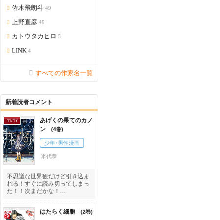
佐木飛朗斗
49
上野直彦
49
カトウタカヒロ
5
LINK
4
すべての作家名一覧
新着読者コメント
あげくの果てのカノ
11/17
ン
4
少年･男性漫画
米代恭
不思議な世界観だけど引き込ま
れる！すぐに読み切ってしまっ
た！！次まだかな！…
はたらく細胞
2