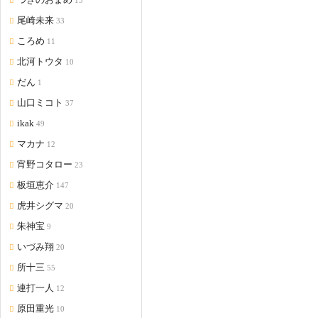
15
尾崎未来
33
ころめ
11
北河トウタ
10
だん
1
山口ミコト
37
ikak
49
マカナ
12
宵野コタロー
23
板垣恵介
147
虎井シグマ
20
朱神宝
9
いづみ翔
20
所十三
55
連打一人
12
原田重光
10