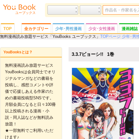
ユーブックス
TOP
全カテゴリー
少年･男性漫画
少女･女性漫画
漫画雑誌
無料漫画読み放題サービス「YouBooks ユーブックス」
TOPページ
少年･男
女性誌
趣味･スポーツ･トレンド
ビジネス･実用書
写真集
画集
YouBooksとは？
3.3.7ビョーシ!!
1
無料漫画読み放題サービス
YouBooksは会員同士でオリ
ジナルマンガなどの書籍を
投稿し、感想コメントや評
価で応援しあえる作家のた
めの書籍投稿型SNSです。
月額会員になると日々100冊
以上投稿される漫画・小
説・同人誌などが無料読み
放題！
★一部無料でご利用いただ
けます♪