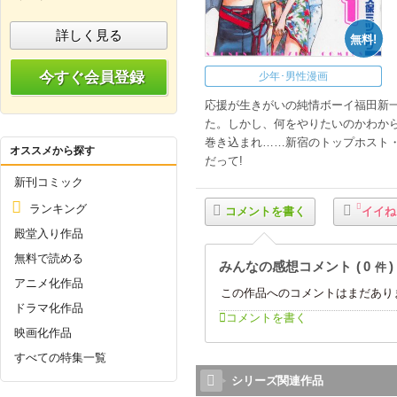
詳しく見る
無料!
今すぐ会員登録
少年･男性漫画
応援が生きがいの純情ボーイ福田新一
た。しかし、何をやりたいのかわから
巻き込まれ……新宿のトップホスト・
オススメから探す
だって!
新刊コミック
ランキング
コメントを書く
イイね
殿堂入り作品
無料で読める
みんなの感想コメント
0
件
アニメ化作品
この作品へのコメントはまだあり
ドラマ化作品
コメントを書く
映画化作品
すべての特集一覧
シリーズ関連作品