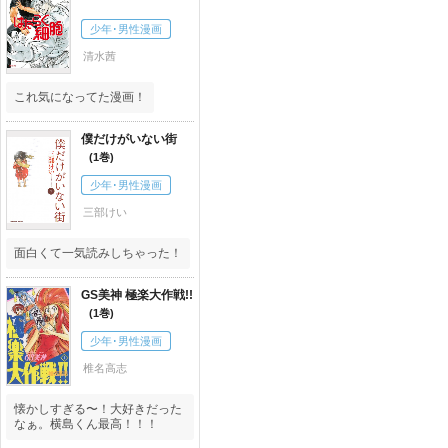
少年･男性漫画
清水茜
これ気になってた漫画！
僕だけがいない街
1
少年･男性漫画
三部けい
面白くて一気読みしちゃった！
GS美神 極楽大作戦!!
1
少年･男性漫画
椎名高志
懐かしすぎる〜！大好きだった
なぁ。横島くん最高！！！