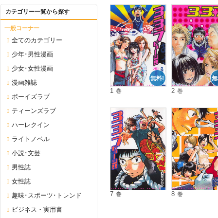
カテゴリー一覧から探す
一般コーナー
全てのカテゴリー
少年･男性漫画
少女･女性漫画
無料!
無
漫画雑誌
1
2
巻
巻
ボーイズラブ
ティーンズラブ
ハーレクイン
ライトノベル
小説･文芸
男性誌
女性誌
7
8
巻
巻
趣味･スポーツ･トレンド
ビジネス・実用書