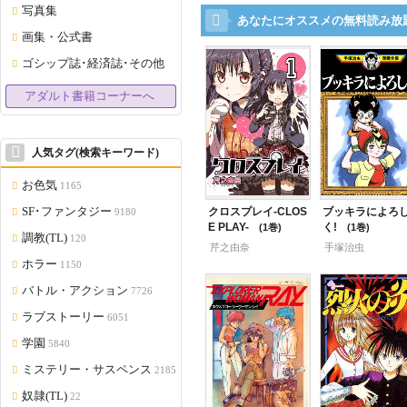
写真集
あなたにオススメの無料読み放
画集・公式書
ゴシップ誌･経済誌･その他
アダルト書籍コーナーへ
人気タグ(検索キーワード)
お色気
1165
SF･ファンタジー
クロスプレイ-CLOS
ブッキラによろ
9180
E PLAY-
く!
1
1
調教(TL)
120
芹之由奈
手塚治虫
ホラー
1150
バトル・アクション
7726
ラブストーリー
6051
学園
5840
ミステリー・サスペンス
2185
奴隷(TL)
22