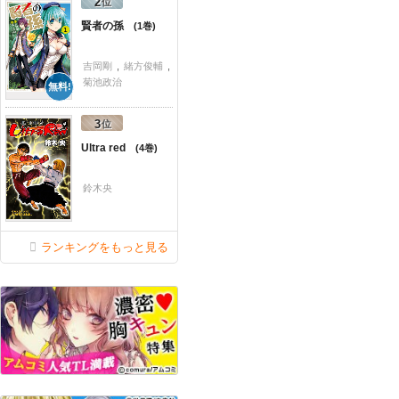
賢者の孫
1
吉岡剛
,
緒方俊輔
,
菊池政治
無料!
Ultra red
4
鈴木央
ランキングをもっと見る