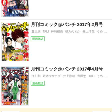
月刊コミック@バンチ 2017年2月号
豊田悠
TALI
神崎裕也
篠丸のどか
井上淳哉
うめ
あず
漫画雑誌
月刊コミック@バンチ 2017年4月号
押川剛
鈴木マサカズ
井上淳哉
豊田悠
TALI
うめ
灰原
漫画雑誌