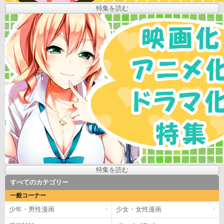
特集を読む
特集を読む
すべてのカテゴリー
一般コーナー
少年・男性漫画
少女・女性漫画