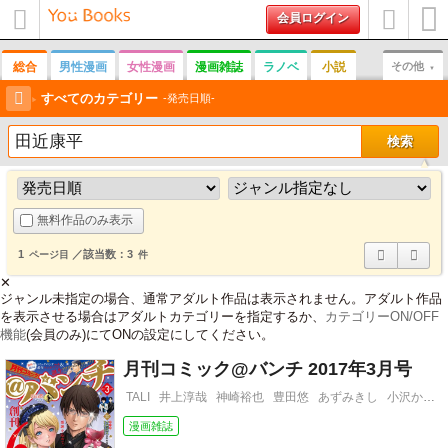
会員ログイン
メニュ
初めて
検索
ー
の方へ
総合
男性漫画
女性漫画
漫画雑誌
ラノベ
小説
その他
男性誌
すべてのカテゴリー
女性誌
趣味
実用書
写真集
その他雑誌
発売日順
無料作品のみ表示
1
／該当数：3
ページ目
件
詳
簡
✕
細
易
ジャンル未指定の場合、通常アダルト作品は表示されません。アダルト作品
表
表
示
示
を表示させる場合はアダルトカテゴリーを指定するか、
カテゴリーON/OFF
機能
(会員のみ)にてONの設定にしてください。
月刊コミック@バンチ 2017年3月号
TALI
井上淳哉
神崎裕也
豊田悠
あずみきし
小沢かな
漫画雑誌