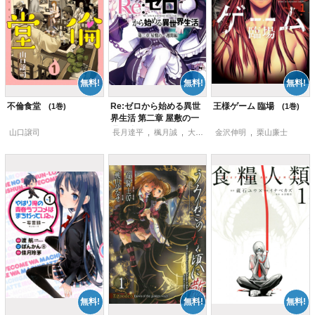
不倫食堂
Re:ゼロから始める異世
王様ゲーム 臨場
1
1
界生活 第二章 屋敷の一
週間編
1
山口譲司
長月達平
,
楓月誠
,
大塚真一郎
金沢伸明
,
栗山廉士