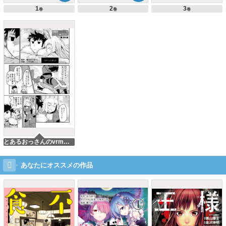
1
2
3
巻
巻
巻
とあるおっさんのvrmmo活動記 29話～35話
あなたにオススメの作品