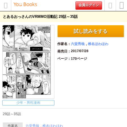
会員ログイン
メニュ
初めて
検索
とあるおっさんのVRMMO活動記 29話～35話
ー
の方へ
試し読みをする
作家名
六堂秀哉
椎名ほわほわ
2017/07/28
発売日
ページ
170ページ
少年・男性漫画
29話～35話
作家名
六堂秀哉
椎名ほわほわ