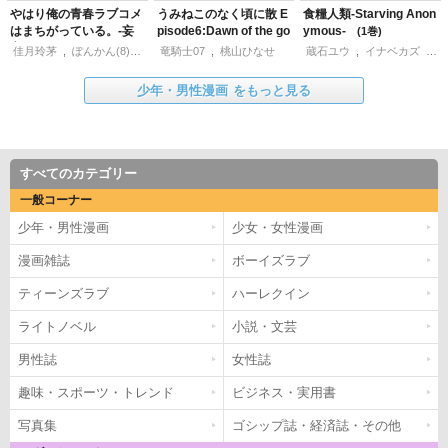
やはり俺の青春ラブコメ
うみねこのなく頃に散 E
食糧人類-Starving Anon
はまちがっている。-妄
pisode6:Dawn of the go
ymous-
1
言録-
lden witch
1
1
佳月玲茅
,
ぽんかん(8)
,
渡航
竜騎士07
,
桃山ひなせ
蔵石ユウ
,
イナベカズ
,
水
少年・男性漫画
をもっと見る
すべてのカテゴリー
一般コーナー
少年・男性漫画
少女・女性漫画
漫画雑誌
ボーイズラブ
ティーンズラブ
ハーレクイン
ライトノベル
小説・文芸
男性誌
女性誌
趣味・スポーツ・トレンド
ビジネス・実用書
写真集
ゴシップ誌・経済誌・その他