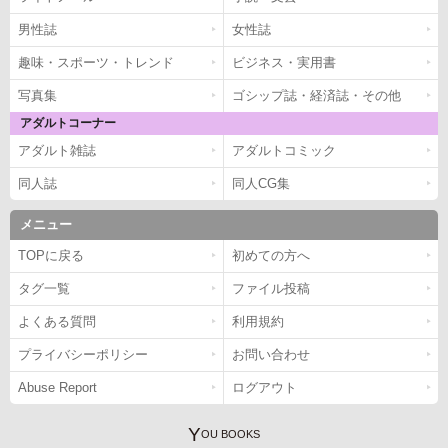
男性誌
女性誌
趣味・スポーツ・トレンド
ビジネス・実用書
写真集
ゴシップ誌・経済誌・その他
アダルトコーナー
アダルト雑誌
アダルトコミック
同人誌
同人CG集
メニュー
TOPに戻る
初めての方へ
タグ一覧
ファイル投稿
よくある質問
利用規約
プライバシーポリシー
お問い合わせ
Abuse Report
ログアウト
Y
OU BOOKS