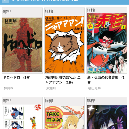
無料!
無料!
無料!
ドロヘドロ
鴻池剛と猫のぽんた ニ
新・仮面の忍者赤影
1
1
ャアアアン
1
林田球
鴻池剛
横山光輝
無料!
無料!
無料!