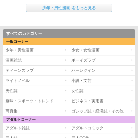
少年・男性漫画
をもっと見る
すべてのカテゴリー
一般コーナー
少年・男性漫画
少女・女性漫画
漫画雑誌
ボーイズラブ
ティーンズラブ
ハーレクイン
ライトノベル
小説・文芸
男性誌
女性誌
趣味・スポーツ・トレンド
ビジネス・実用書
写真集
ゴシップ誌・経済誌・その他
アダルトコーナー
アダルト雑誌
アダルトコミック