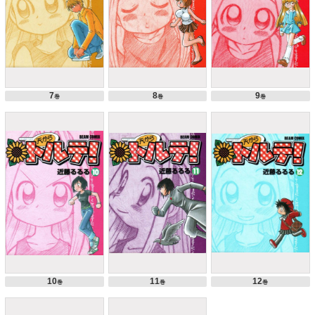
7
8
9
巻
巻
巻
10
11
12
巻
巻
巻