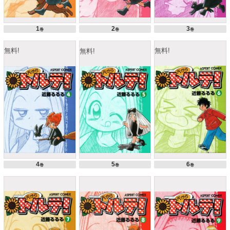
1
2
3
巻
巻
巻
無料!
無料!
無料!
4
5
6
巻
巻
巻