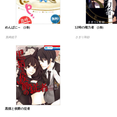
めんぱに～
12時の権力者
1
1
真崎総子
さぎり和紗
黒猫と侯爵の従者