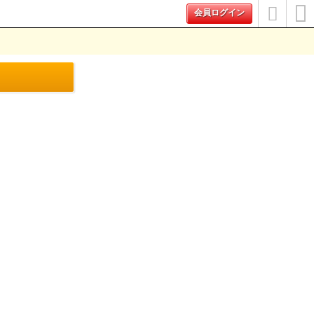
会員ログイン
初めて
検索
の方へ