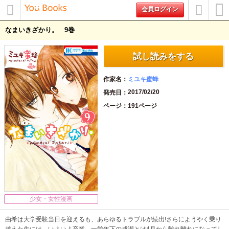
会員ログイン
メニュ
初めて
検索
なまいきざかり。
ー
9
の方へ
試し読みをする
作家名
ミユキ蜜蜂
2017/02/20
発売日
ページ
191ページ
少女・女性漫画
由希は大学受験当日を迎えるも、あらゆるトラブルが続出!さらにようやく乗り
越えた先には、いよいよ卒業。一学年下の成瀬とは4月から離れ離れになってし