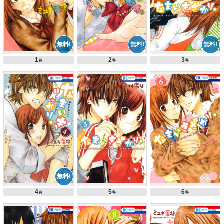
1
2
3
巻
巻
巻
4
5
6
巻
巻
巻